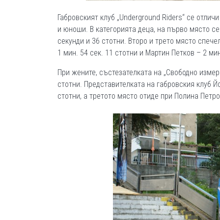
Габровският клуб „Underground Riders“ се отлич
и юноши. В категорията деца, на първо място с
секунди и 36 стотни. Второ и трето място спече
1 мин. 54 сек. 11 стотни и Мартин Петков – 2 мин
При жените, състезателката на „Свободно измер
стотни. Представителката на габровския клуб Йо
стотни, а третото място отиде при Полина Петрова