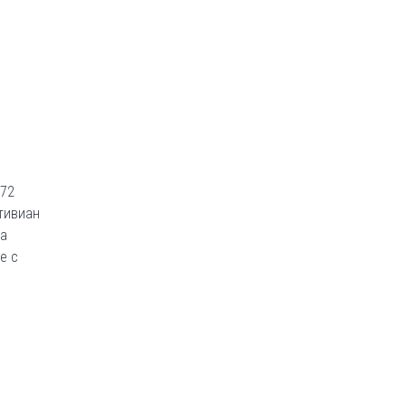
 72
Стивиан
на
е с