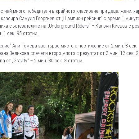
и с най-много победители в крайното класиране при деца, жени, х
е класира Самуил Георгиев от „Шампион рейсинг“ с време 1 минут
лиха състезателите на „Underground Riders“ – Калоян Кисьов с ре
. 1 сек. 95 стотни.
ение“ Ани Томева зае първо място с постижение от 2 мин. 3 сек.
ана Великова спечели второ място с резултат от 2 мин. 12 сек. 2
 от „Gravity“ – 2 мин. 30 сек. 8 стотни.