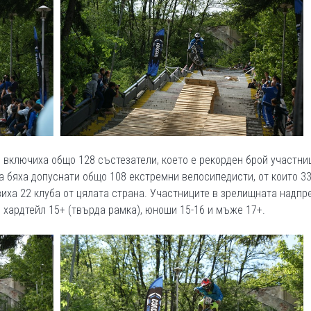
 включиха общо 128 състезатели, което е рекорден брой участни
а бяха допуснати общо 108 екстремни велосипедисти, от които 3
иха 22 клуба от цялата страна. Участниците в зрелищната надпр
+, хардтейл 15+ (твърда рамка), юноши 15-16 и мъже 17+.