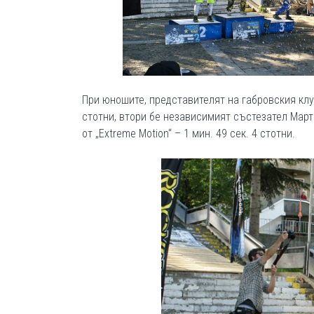
При юношите, представителят на габровския клу
стотни, втори бе независимият състезател Марти
от „Extreme Motion“ – 1 мин. 49 сек. 4 стотни.