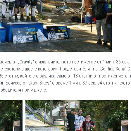
чев от „Gravity“ с изключителното постижение от 1 мин. 36 сек.
ъстезатели в шесте категории. Представителят на „Go Ride Kona“ 
 85 стотни, който е с разлика само от 13 стотни от постижението 
 Бочуков от „Ram Bikes“ с време 1 мин. 37 сек. 94 стотни, което 
 победителя при мъжете.