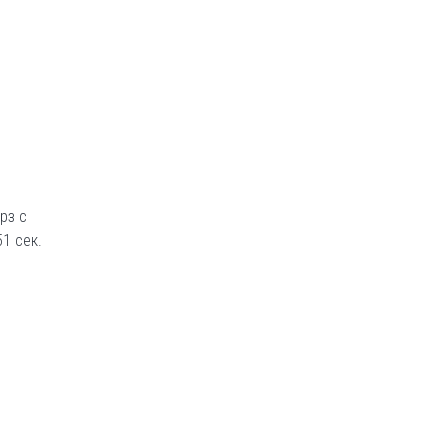
рз с
1 сек.