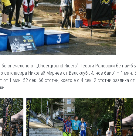
 бе спечелено от „Underground Riders“. Георги Ралевски бе най-бъ
то се класира Николай Мирчев от Велоклуб „Илчов баир“ – 1 мин. 5
 от 1 мин. 52 сек. 66 стотни, което е с 4 сек. 2 стотни разлика от
ки.