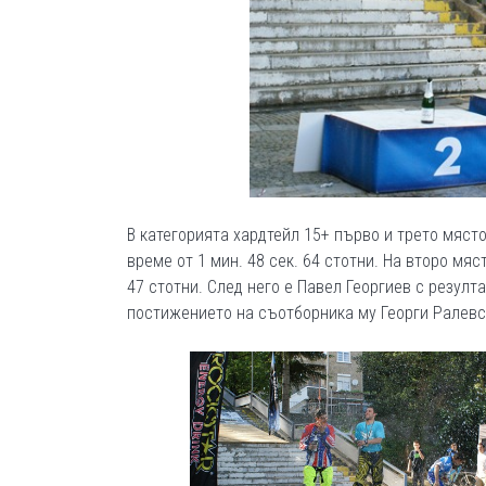
В категорията хардтейл 15+ първо и трето място
време от 1 мин. 48 сек. 64 стотни. На второ мяс
47 стотни. След него е Павел Георгиев с резултат
постижението на съотборника му Георги Ралевс