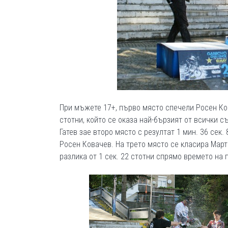
При мъжете 17+, първо място спечели Росен Кова
стотни, който се оказа най-бързият от всички с
Гатев зае второ място с резултат 1 мин. 36 сек.
Росен Ковачев. На трето място се класира Мартин
разлика от 1 сек. 22 стотни спрямо времето на