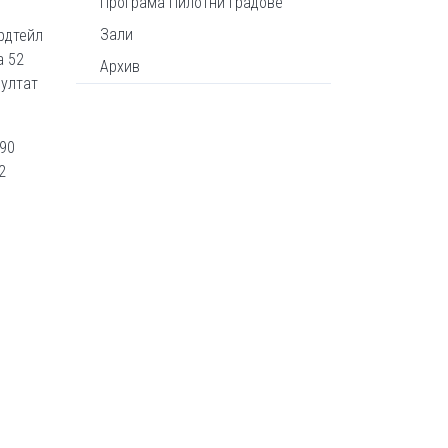
Програма Пилотни градове
Зали
ардтейл
а 52
Архив
зултат
 90
2