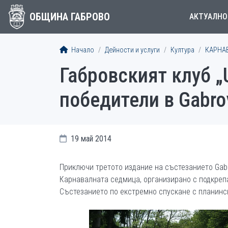
ОБЩИНА ГАБРОВО
АКТУАЛНО
Начало
Дейности и услуги
Култура
КАРНА
Габровският клуб „
победители в Gabro
19 май 2014
Приключи третото издание на състезанието Gabro
Карнавалната седмица, организирано с подкреп
Състезанието по екстремно спускане с планинск