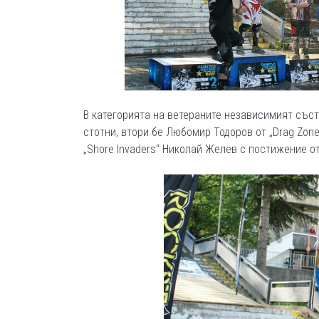
В категорията на ветераните независимият състе
стотни, втори бе Любомир Тодоров от „Drag Zone“
„Shore Invaders“ Николай Желев с постижение от 