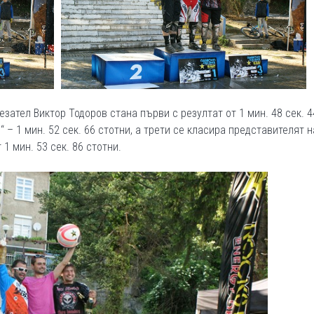
зател Виктор Тодоров стана първи с резултат от 1 мин. 48 сек. 4
 – 1 мин. 52 сек. 66 стотни, а трети се класира представителят н
1 мин. 53 сек. 86 стотни.