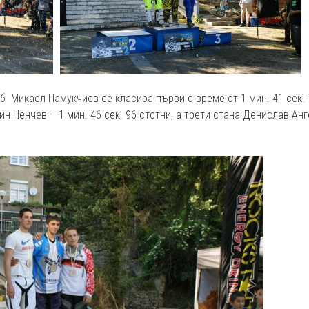
б Микаел Памукчиев се класира първи с време от 1 мин. 41 сек. 
н Ненчев – 1 мин. 46 сек. 96 стотни, а трети стана Денислав Ан