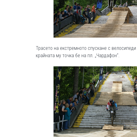
Трасето на екстремното спускане с велосипеди в
крайната му точка бе на пл. „Чардафон“.