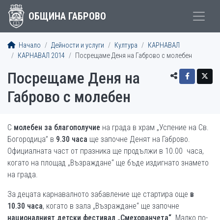
ОБЩИНА ГАБРОВО
Начало
Дейности и услуги
Култура
КАРНАВАЛ
КАРНАВАЛ 2014
Посрещаме Деня на Габрово с молебен
Посрещаме Деня на
Габрово с молебен
С
молебен за благополучие
на града в храм „Успение на Св.
Богородица” в
9.30 часа
ще започне Денят на Габрово.
Официалната част от празника ще продължи в 10.00 часа,
когато на площад „Възраждане“ ще бъде издигнато знамето
на града.
За децата карнавалното забавление ще стартира още
в
10.30 часа
, когато в зала „Възраждане“ ще започне
националният детски фестивал
„Смехоранчета“
. Малко по-