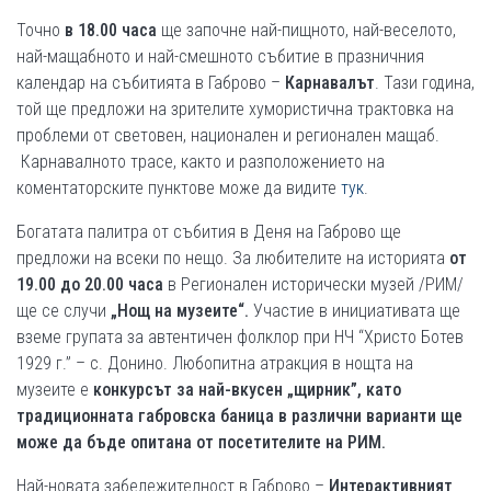
Точно
в 18.00 часа
ще започне най-пищното, най-веселото,
най-мащабното и най-смешното събитие в празничния
календар на събитията в Габрово –
Карнавалът
. Тази година,
той ще предложи на зрителите хумористична трактовка на
проблеми от световен, национален и регионален мащаб.
Карнавалното трасе, както и разположението на
коментаторските пунктове може да видите
тук
.
Богатата палитра от събития в Деня на Габрово ще
предложи на всеки по нещо. За любителите на историята
от
19.00 до 20.00 часа
в Регионален исторически музей /РИМ/
ще се случи
„Нощ на музеите“.
Участие в инициативата ще
вземе групата за автентичен фолклор при НЧ “Христо Ботев
1929 г.” – с. Донино. Любопитна атракция в нощта на
музеите е
конкурсът за най-вкусен „щирник”, като
традиционната габровска баница в различни варианти ще
може да бъде опитана от посетителите на РИМ.
Най-новата забележителност в Габрово –
Интерактивният