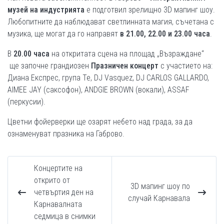
музей на индустрията
е подготвил зрелищно 3D мапинг шоу.
Любопитните да наблюдават светлинната магия, съчетана с
музика, ще могат да го направят
в
21.00, 22.00 и 23.00 часа
.
В
20.00 часа
на откритата сцена на площад „Възраждане“
ще започне грандиозен
Празничен концерт
с участието на:
Диана Eкспрес, група Те, DJ Vasquez, DJ CARLOS GALLARDO,
AIMEE JAY (саксофон), ANDGIE BROWN (вокали), ASSAF
(перкусии).
Цветни фойерверки ще озарят небето над града, за да
ознаменуват празника на Габрово.
Концертите на
открито от
3D мапинг шоу по
четвъртия ден на
случай Карнавала
Карнавалната
седмица в снимки