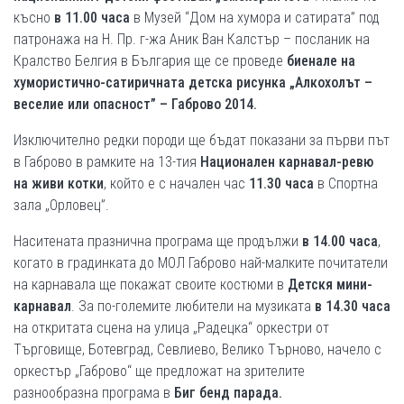
късно
в 11.00 часа
в Музей “Дом на хумора и сатирата” под
патронажа на Н. Пр. г-жа Аник Ван Калстър – посланик на
Кралство Белгия в България ще се проведе
биенале на
хумористично-сатиричната детска рисунка „Алкохолът –
веселие или опасност” – Габрово 2014.
Изключително редки породи ще бъдат показани за първи път
в Габрово в рамките на 13-тия
Национален карнавал-ревю
на живи котки
, който е с начален час
11.30 часа
в Спортна
зала „Орловец”.
Наситената празнична програма ще продължи
в 14.00 часа
,
когато в градинката до МОЛ Габрово най-малките почитатели
на карнавала ще покажат своите костюми в
Детскя мини-
карнавал
. За по-големите любители на музиката
в 14.30 часа
на откритата сцена на улица „Радецка“ оркестри от
Търговище, Ботевград, Севлиево, Велико Търново, начело с
оркестър „Габрово“ ще предложат на зрителите
разнообразна програма в
Биг бенд парада.