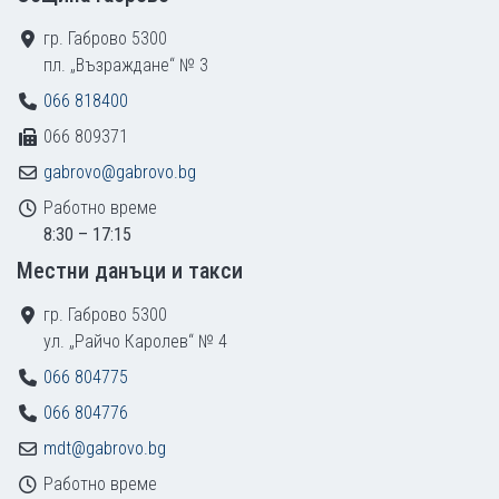
гр. Габрово 5300
пл. „Възраждане“ № 3
066 818400
066 809371
gabrovo@gabrovo.bg
Работно време
8:30 – 17:15
Местни данъци и такси
гр. Габрово 5300
ул. „Райчо Каролев“ № 4
066 804775
066 804776
mdt@gabrovo.bg
Работно време