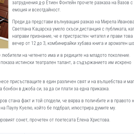
затруднения д-р Етиен Фонтейн прочете разказа на Вазов с
емоция и всеотдайност.
Преди да представи вълнуващия разказ на Мирела Иванов
Светлана Кацарска умело скъси дистанция с публиката, ка
направи признание, че е пристрастен читател и прави това
вечер от 12 до 3, комбинирайки хубава книга и ароматен ш
 любители на четенето има и в редиците на младото поколение.
, показа истински театрален талант, а съдържанието им искрено
несе присъстващите в един различен свят и на вълшебства и маг
 бонбон в джоба си, за да си плати за една приказка.
в стана факт и той сподели, че вярва в поличбите и в правото 
 на Паулу Куелю, който бе подбрал, илюстрира думите му.
ровият сонет, прочетен от поетесата Елена Христова.