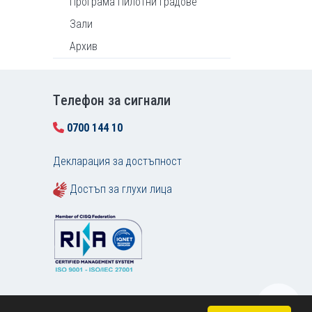
Програма Пилотни градове
Зали
Архив
Tелефон за сигнали
0700 144 10
Декларация за достъпност
Достъп за глухи лица