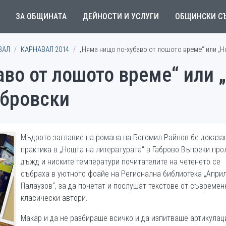
ЗА ОБЩИНАТА
ДЕЙНОСТИ И УСЛУГИ
ОБЩИНСКИ С
ВАЛ
КАРНАВАЛ 2014
„Няма нищо по-хубаво от лошото време“ или „Н
во от лошото време“ или 
абровски
Мъдрото заглавие на романа на Богомил Райнов бе доказа
практика в „Нощта на литературата“ в Габрово.Въпреки пр
дъжд и ниските температури почитателите на четенето се
събраха в уютното фоайе на Регионална библиотека „Април
Палаузов“, за да почетат и послушат текстове от съвремен
класически автори.
Макар и да не разбираше всичко и да изпитваше артикулац