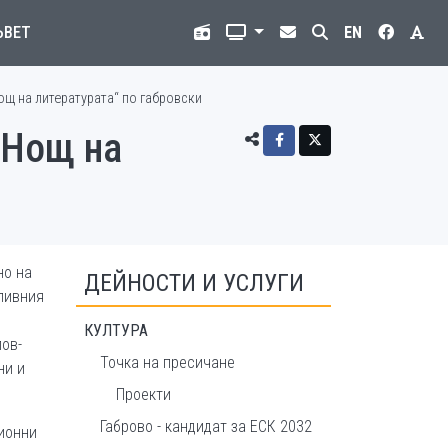
ЪВЕТ
EN
ощ на литературата“ по габровски
„Нощ на
но на
ДЕЙНОСТИ И УСЛУГИ
оливния
КУЛТУРА
ов-
Точка на пресичане
ни и
Проекти
Габрово - кандидат за ЕСК 2032
ионни