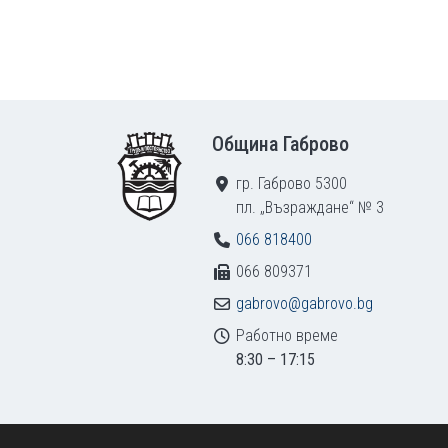
Footer
Община Габрово
гр. Габрово 5300
пл. „Възраждане“ № 3
066 818400
066 809371
gabrovo@gabrovo.bg
Работно време
8:30 – 17:15