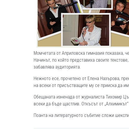
Момчетата от Априловска гимназия показаха, че
Начинът, по който представиха своите текстове
забавлява аудиторията.
Нежното есе, прочетено от Елена Назърова, пре
на всеки от присъстващите му се прииска да има
Обещаната изненада от журналиста Тихомир Църо
всеки да бъде щастлив. Откъсът от „Алхимикът“
Поанта на литературното събитие сложи шекспи