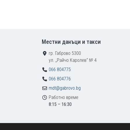
Местни данъци и такси
гр. Габрово 5300
ул. „Райчо Каролев“ № 4
066 804775
066 804776
mdt@gabrovo.bg
Работно време
8:15 – 16:30