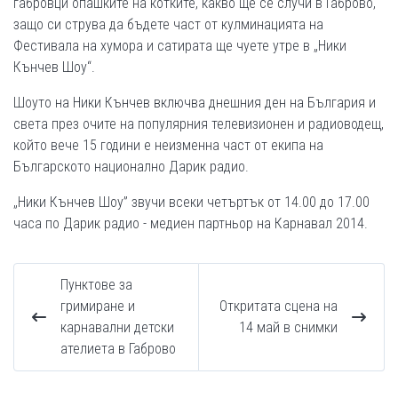
габровци опашките на котките, какво ще се случи в Габрово,
защо си струва да бъдете част от кулминацията на
Фестивала на хумора и сатирата ще чуете утре в „Ники
Кънчев Шоу“.
Шоуто на Ники Кънчев включва днешния ден на България и
света през очите на популярния телевизионен и радиоводещ,
който вече 15 години е неизменна част от екипа на
Българското национално Дарик радио.
„Ники Кънчев Шоу” звучи всеки четъртък от 14.00 до 17.00
часа по Дарик радио - медиен партньор на Карнавал 2014.
Пунктове за
гримиране и
Откритата сцена на
карнавални детски
14 май в снимки
ателиета в Габрово