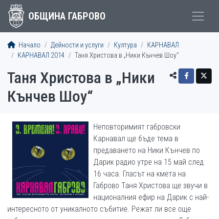
ОБЩИНА ГАБРОВО
Начало
Дейности и услуги
Култура
КАРНАВАЛ
КАРНАВАЛ 2014
Таня Христова в „Ники Кънчев Шоу“
Таня Христова в „Ники
Кънчев Шоу“
Неповторимият габровски
Карнавал ще бъде тема в
предаването на Ники Кънчев по
Дарик радио утре на 15 май след
16 часа. Гласът на кмета на
Габрово Таня Христова ще звучи в
националния ефир на Дарик с най-
интересното от уникалното събитие. Режат ли все още