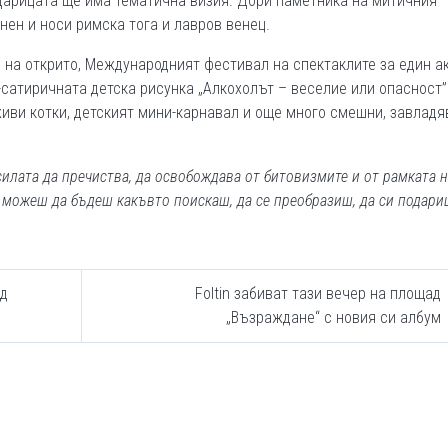
Царицата ще има тематична визия. Дори паметника на митичния
нен и носи римска тога и лавров венец.
е на открито, Международният фестивал на спектаклите за един а
сатиричната детска рисунка „Алкохолът – веселие или опасност”
иви котки, детският мини-карнавал и още много смешни, завладя
силата да пречиства, да освобождава от битовизмите и от рамката 
о можеш да бъдеш какъвто поискаш, да се преобразиш, да си подари
ад
Foltin забиват тази вечер на площад
„Възраждане“ с новия си албум