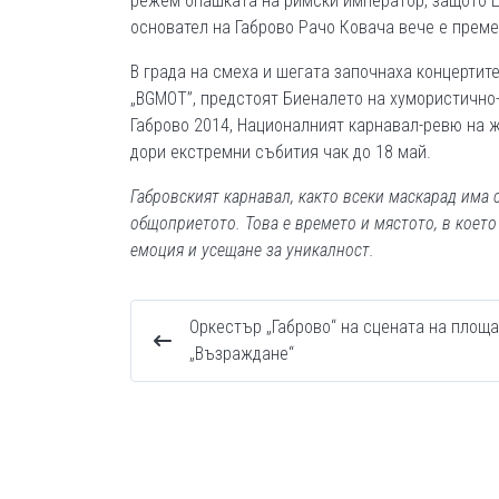
режем опашката на римски император, защото 
основател на Габрово Рачо Ковача вече е преме
В града на смеха и шегата започнаха концертит
„BGMOT”, предстоят Биеналето на хумористично-
Габрово 2014, Националният карнавал-ревю на ж
дори екстремни събития чак до 18 май.
Габровският карнавал, както всеки маскарад има 
общоприетото. Това е времето и мястото, в коет
емоция и усещане за уникалност.
Оркестър „Габрово“ на сцената на площ
„Възраждане“