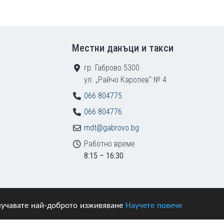
Местни данъци и такси
гр. Габрово 5300
ул. „Райчо Каролев“ № 4
066 804775
066 804776
mdt@gabrovo.bg
Работно време
8:15 – 16:30
получавате най-доброто изживяване
Научете повече
азени.