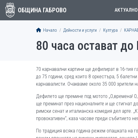
ОБЩИНА ГАБРОВО
АКТУАЛНО
Начало
Дейности и услуги
Култура
КАРНА
80 часа остават до
70 карнавални картини ще дефилират в 16-тия г
до 75 години, сред които 8 оркестъра, 5 балетн
карнавалисти. Очакваме около 35 000 зрители н
Дефилето ще премине под мотото „О,времена! О, 
ще преминат през националните и ще стигнат до
римски сенат и италианска комедия дел арте. „К
провокативен“, каза часове преди събитието н
По традиция всяка година режем опашката на го