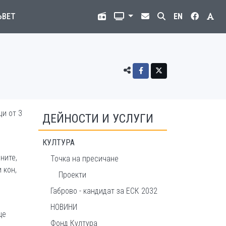
ЪВЕТ
EN
ци от 3
ДЕЙНОСТИ И УСЛУГИ
КУЛТУРА
ните,
Точка на пресичане
 кон,
Проекти
Габрово - кандидат за ЕСК 2032
НОВИНИ
ще
Фонд Култура