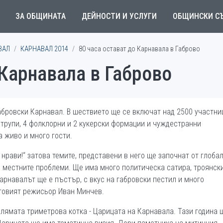
ЗА ОБЩИНАТА
ДЕЙНОСТИ И УСЛУГИ
ОБЩИНСКИ С
ВАЛ
КАРНАВАЛ 2014
80 часа остават до Карнавала в Габрово
 Карнавала в Габрово
абровски Карнавал. В шествието ще се включат над 2500 участни
и трупи, 4 фолклорни и 2 кукерски формации и чуждестранни
а живо и много гости.
нрави!“ затова темите, представени в него ще започнат от глобал
 местните проблеми. Ще има много политическа сатира, троянски
арнавалът ще е пъстър, с вкус на габровски пестил и много
еговият режисьор Иван Минчев.
лямата триметрова котка - Царицата на Карнавала. Тази година 