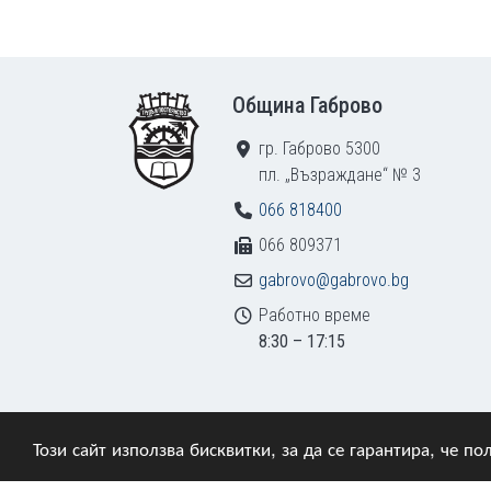
Footer
Община Габрово
гр. Габрово 5300
пл. „Възраждане“ № 3
066 818400
066 809371
gabrovo@gabrovo.bg
Работно време
8:30 – 17:15
Този сайт използва бисквитки, за да се гарантира, че 
© 2009–2026 Община Габрово. Всички права зап