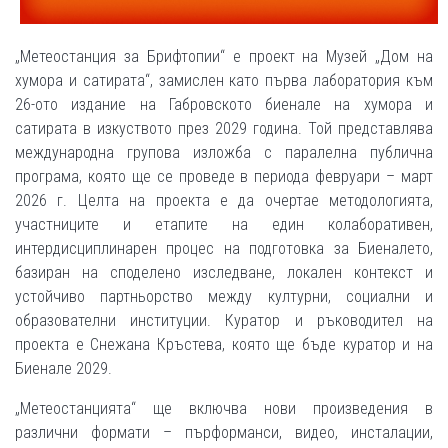
„Метеостанция за Брифтопии“ е проект на Музей „Дом на
хумора и сатирата“, замислен като първа лаборатория към
26-ото издание на Габровското биенале на хумора и
сатирата в изкуството през 2029 година. Той представлява
международна групова изложба с паралелна публична
програма, която ще се проведе в периода февруари – март
2026 г. Целта на проекта е да очертае методологията,
участниците и етапите на един колаборативен,
интердисциплинарен процес на подготовка за Биеналето,
базиран на споделено изследване, локален контекст и
устойчиво партньорство между културни, социални и
образователни институции. Куратор и ръководител на
проекта е Снежана Кръстева, която ще бъде куратор и на
Биенале 2029.
„Метеостанцията“ ще включва нови произведения в
различни формати – пърформанси, видео, инсталации,