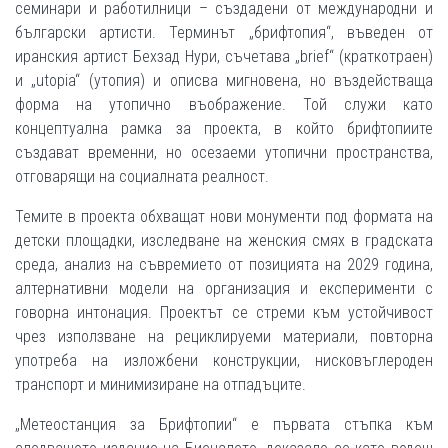
семинари и работилници – създадени от международни и
български артисти. Терминът „брифтопия“, въведен от
иранския артист Бехзад Нури, съчетава „brief“ (краткотраен)
и „utopia“ (утопия) и описва мигновена, но въздействаща
форма на утопично въображение. Той служи като
концептуална рамка за проекта, в който брифтопиите
създават временни, но осезаеми утопични пространства,
отговарящи на социалната реалност.
Темите в проекта обхващат нови монументи под формата на
детски площадки, изследване на женския смях в градската
среда, анализ на съвремието от позицията на 2029 година,
алтернативни модели на организация и експерименти с
говорна интонация. Проектът се стреми към устойчивост
чрез използване на рециклируеми материали, повторна
употреба на изложбени конструкции, нисковъглероден
транспорт и минимизиране на отпадъците.
„Метеостанция за Брифтопии“ е първата стъпка към