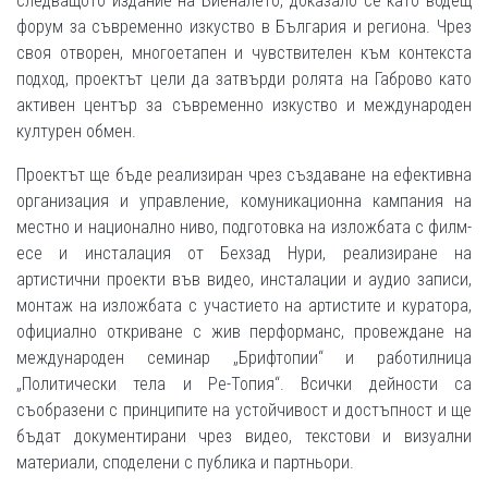
следващото издание на Биеналето, доказало се като водещ
форум за съвременно изкуство в България и региона. Чрез
своя отворен, многоетапен и чувствителен към контекста
подход, проектът цели да затвърди ролята на Габрово като
активен център за съвременно изкуство и международен
културен обмен.
Проектът ще бъде реализиран чрез създаване на ефективна
организация и управление, комуникационна кампания на
местно и национално ниво, подготовка на изложбата с филм-
есе и инсталация от Бехзад Нури, реализиране на
артистични проекти във видео, инсталации и аудио записи,
монтаж на изложбата с участието на артистите и куратора,
официално откриване с жив перформанс, провеждане на
международен семинар „Брифтопии“ и работилница
„Политически тела и Ре-Топия“. Всички дейности са
съобразени с принципите на устойчивост и достъпност и ще
бъдат документирани чрез видео, текстови и визуални
материали, споделени с публика и партньори.