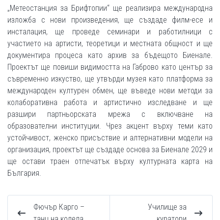
„Метеостанция за Брифтопии“ ще реализира международна
изложба с нови произведения, ще създаде филм-есе и
инсталация, ще проведе семинари и работилници с
участието на артисти, теоретици и местната общност и ще
документира процеса като архив за бъдещото Биенале.
Проектът ще повиши видимостта на Габрово като център за
съвременно изкуство, ще утвърди музея като платформа за
международен културен обмен, ще въведе нови методи за
колаборативна работа и артистично изследване и ще
разшири партньорската мрежа с включване на
образователни институции. Чрез акцент върху теми като
устойчивост, женско присъствие и алтернативни модели на
организация, проектът ще създаде основа за Биенале 2029 и
ще остави траен отпечатък върху културната карта на
България.
Фючър Карго –
Училище за
танц на колела
куратори