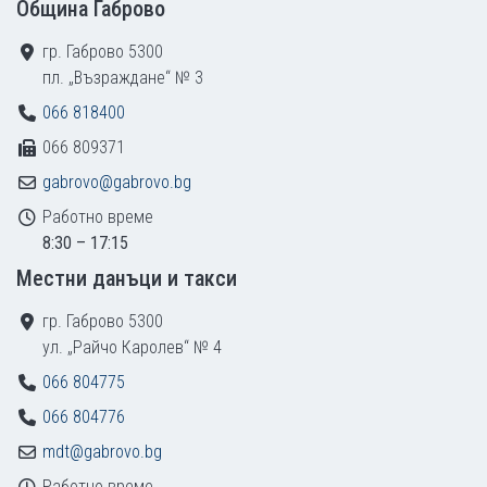
Община Габрово
гр. Габрово 5300
пл. „Възраждане“ № 3
066 818400
066 809371
gabrovo@gabrovo.bg
Работно време
8:30 – 17:15
Местни данъци и такси
гр. Габрово 5300
ул. „Райчо Каролев“ № 4
066 804775
066 804776
mdt@gabrovo.bg
Работно време