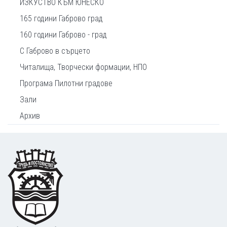
ИЗКУСТВО КЪМ ЮНЕСКО
165 години Габрово град
160 години Габрово - град
С Габрово в сърцето
Читалища, Творчески формации, НПО
Програма Пилотни градове
Зали
Архив
Footer