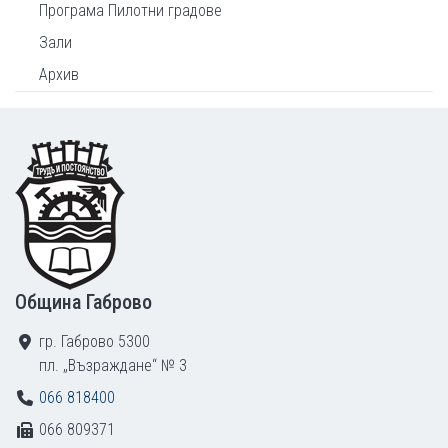
Програма Пилотни градове
Зали
Архив
Footer
Община Габрово
гр. Габрово 5300
пл. „Възраждане“ № 3
066 818400
066 809371