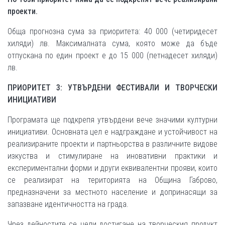
проекти.
Обща прогнозна сума за приоритета: 40 000 (четиридесет
хиляди) лв. Максималната сума, която може да бъде
отпускана по един проект е до 15 000 (петнадесет хиляди)
лв.
ПРИОРИТЕТ 3: УТВЪРДЕНИ ФЕСТИВАЛИ И ТВОРЧЕСКИ
ИНИЦИАТИВИ
Програмата ще подкрепя утвърдени вече значими културни
инициативи. Основната цел е надграждане и устойчивост на
реализираните проекти и партньорства в различните видове
изкуства и стимулиране на иновативни практики и
експериментални форми и други еквивалентни прояви, които
се реализират на територията на Община Габрово,
предназначени за местното население и допринасящи за
запазване идентичността на града.
Чрез дейностите се цели достигане на творческия продукт