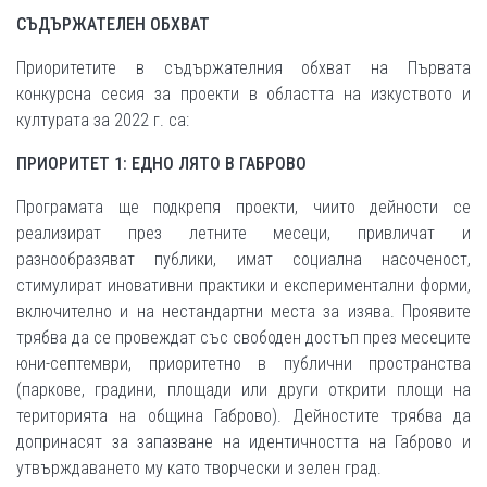
СЪДЪРЖАТЕЛЕН ОБХВАТ
Приоритетите в съдържателния обхват на Първата
конкурсна сесия за проекти в областта на изкуството и
културата за 2022 г. са:
ПРИОРИТЕТ 1: ЕДНО ЛЯТО В ГАБРОВО
Програмата ще подкрепя проекти, чиито дейности се
реализират през летните месеци, привличат и
разнообразяват публики, имат социална насоченост,
стимулират иновативни практики и експериментални форми,
включително и на нестандартни места за изява. Проявите
трябва да се провеждат със свободен достъп през месеците
юни-септември, приоритетно в публични пространства
(паркове, градини, площади или други открити площи на
територията на община Габрово). Дейностите трябва да
допринасят за запазване на идентичността на Габрово и
утвърждаването му като творчески и зелен град.