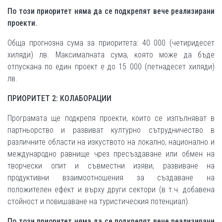
По този приоритет няма да се подкрепят вече реализирани
проекти.
Обща прогнозна сума за приоритета: 40 000 (четиридесет
хиляди) лв. Максималната сума, която може да бъде
отпускана по един проект е до 15 000 (петнадесет хиляди)
лв.
ПРИОРИТЕТ 2: КОЛАБОРАЦИИ
Програмата ще подкрепя проекти, които се изпълняват в
партньорство и развиват културно сътрудничество в
различните области на изкуството на локално, национално и
международно равнище чрез пресъздаване или обмен на
творчески опит и съвместни изяви, развиване на
продуктивни взаимоотношения за създаване на
положителен ефект и върху други сектори (в т.ч. добавена
стойност и повишаване на туристическия потенциал).
По този приоритет няма да се подкрепят вече реализирани