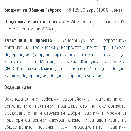
Бюджет за Община Габрово
– 48 125.00 евро (100% грант)
Продължителност на проекта
– 24 месеца (1 октомври 2022
г. – 30 септември 2024 г.)
Участници в проекта
– консорциум от 5 европейски
организации:
Технически университет „Твенте“, гр. Енсхеде,
Нидерландия (координатор)
;
Консултантска агенция „Педал
консултинг“, гр. Мартин, Словакия
;
Консултантска мрежа
„Ф6С Ирландия Лимитед“, гр. Дъблин, Ирландия
;
Община
Харлем, Нидерландия
;
Община Габрово, България
Водеща идея
Законодателните реформи, европейските, националните и
регионалните политики, повишаването на експертизата,
създаването на инструменти, добри практики и мрежи от
новатори са всички ключови елементи за адаптиране на
обществените поръчки към иновационните практики,