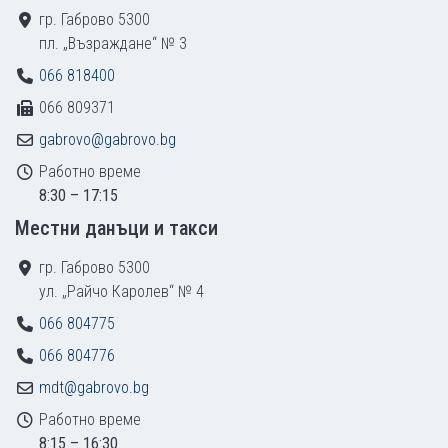
гр. Габрово 5300
пл. „Възраждане“ № 3
066 818400
066 809371
gabrovo@gabrovo.bg
Работно време
8:30 – 17:15
Местни данъци и такси
гр. Габрово 5300
ул. „Райчо Каролев“ № 4
066 804775
066 804776
mdt@gabrovo.bg
Работно време
8:15 – 16:30