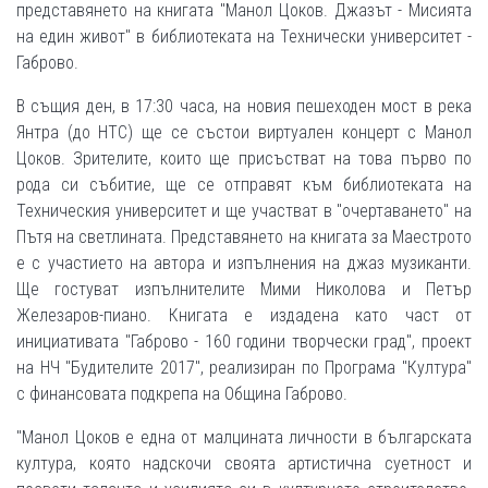
представянето на книгата "Манол Цоков. Джазът - Мисията
на един живот" в библиотеката на Технически университет -
Габрово.
В същия ден, в 17:30 часа, на новия пешеходен мост в река
Янтра (до НТС) ще се състои виртуален концерт с Манол
Цоков. Зрителите, които ще присъстват на това първо по
рода си събитие, ще се отправят към библиотеката на
Техническия университет и ще участват в "очертаването" на
Пътя на светлината. Представянето на книгата за Маестрото
е с участието на автора и изпълнения на джаз музиканти.
Ще гостуват изпълнителите Мими Николова и Петър
Железаров-пиано. Книгата е издадена като част от
инициативата "Габрово - 160 години творчески град", проект
на НЧ "Будителите 2017", реализиран по Програма "Култура"
с финансовата подкрепа на Община Габрово.
"Манол Цоков е една от малцината личности в българската
култура, която надскочи своята артистична суетност и