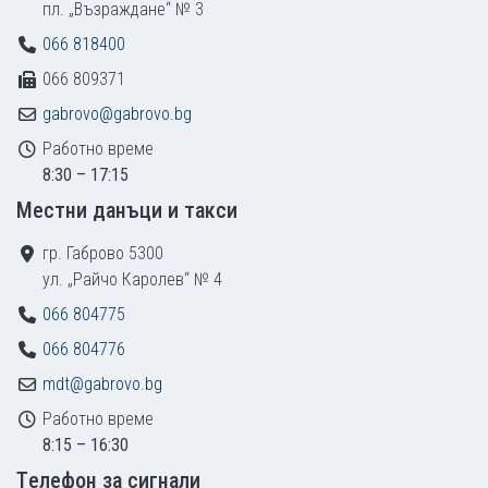
пл. „Възраждане“ № 3
066 818400
066 809371
gabrovo@gabrovo.bg
Работно време
8:30 – 17:15
Местни данъци и такси
гр. Габрово 5300
ул. „Райчо Каролев“ № 4
066 804775
066 804776
mdt@gabrovo.bg
Работно време
8:15 – 16:30
Tелефон за сигнали