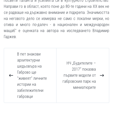
посвети таланта и усилията си в културното строителство.
Направи го в област, която поне до 80-те години на XX век не
се радваше на държавно внимание и подкрепа. Значимостта
на неговото дело се измерва не само с локални мерки, но
отива и много по-далеч - в национален и международен
мащаб" е оценката на автора на изследването Владимир
Гаджев.
В пет знакови
архитектурни
НЧ „Будителите –
шедьовъра на
2017“ показва
Габрово ще
първите модели от
"живеят" личните
габровския парк на
истории на
миниатюрите
забележителни
габровци