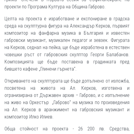
проекти по Програма Култура на Община Габрово.
Целта на проекта е изработване и експониране в градска
среда на скулптурна фигура на Александър Керков, първият
композитор на фанфарна музика в България и известен
габровски музикант, музикален педагог и зевзек. Фигурата
на Керков, седнал на пейка, ще бъде изработена в естествен
човешки ръст от габровския скулптор Георги Балабанов.
Композицията ще бъде поставена в градинката пред
бившето кафене „Глинени гърнета“.
Откриването на скулптурата ще бъде допълнено от изложба,
посветена на живота на Ал. Керков, изготвена и
огранизирана от Държавен архив – Габрово, и с изпълнение
на живо на Оркестър „Габрово“ на музика по произведения
на Ал. Керков в аранжимент на габровския музикант и
композитор Илко Илиев.
Обща стойност на проекта - 26 200 лв. Средства,