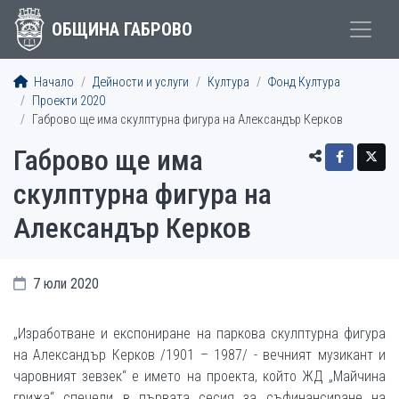
ОБЩИНА ГАБРОВО
Начало
Дейности и услуги
Култура
Фонд Култура
Проекти 2020
Габрово ще има скулптурна фигура на Александър Керков
Габрово ще има
скулптурна фигура на
Александър Керков
7 юли 2020
„Изработване и експониране на паркова скулптурна фигура
на Александър Керков /1901 – 1987/ - вечният музикант и
чаровният зевзек“ е името на проекта, който ЖД „Майчина
грижа“ спечели в първата сесия за съфинансиране на