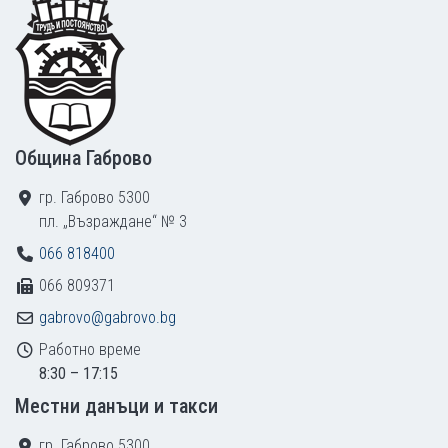
Footer
Община Габрово
гр. Габрово 5300
пл. „Възраждане“ № 3
066 818400
066 809371
gabrovo@gabrovo.bg
Работно време
8:30 – 17:15
Местни данъци и такси
гр. Габрово 5300