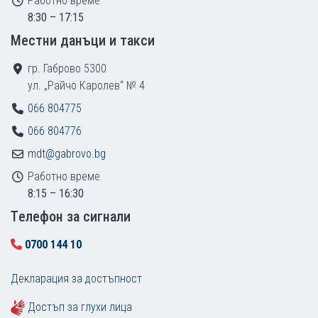
Работно време
8:30 – 17:15
Местни данъци и такси
гр. Габрово 5300
ул. „Райчо Каролев“ № 4
066 804775
066 804776
mdt@gabrovo.bg
Работно време
8:15 – 16:30
Tелефон за сигнали
0700 144 10
Декларация за достъпност
Достъп за глухи лица