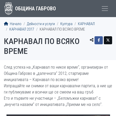
ОБЩИНА ГАБРОВО
Начало
Дейности и услуги
Култура
КАРНАВАЛ
КАРНАВАЛ 2017
КАРНАВАЛ ПО ВСЯКО ВРЕМЕ
КАРНАВАЛ ПО ВСЯКО
ВРЕМЕ
След успеха на „Карнавал по никое време“, организиран от
Община Габрово в „далечната“ 2012, стартираме
инициативата – Карнавал по всяко време!
Изпращайте ни снимки от ваши карнавални партита, а ние ще
ги публикуваме и всички ще се смеем на ваш гръб
Ето и първите ни участници – „Беломъжки карнавал“ с
„внучета назаем“ от инициативата „Приеми ме на село“.