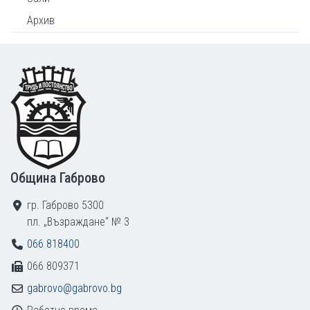
Архив
Footer
Община Габрово
гр. Габрово 5300
пл. „Възраждане“ № 3
066 818400
066 809371
gabrovo@gabrovo.bg