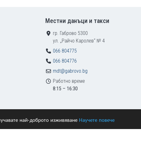
Местни данъци и такси
гр. Габрово 5300
ул. „Райчо Каролев“ № 4
066 804775
066 804776
mdt@gabrovo.bg
Работно време
8:15 – 16:30
получавате най-доброто изживяване
Научете повече
азени.