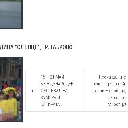
ДИНА "СЛЪНЦЕ", ГР. ГАБРОВО
15 – 21 МАЙ
Неочакваните
МЕЖДУНАРОДЕН
подаръци са най-
ФЕСТИВАЛ НА
ценни – особено,
ХУМОРА И
ако са от
САТИРАТА
габровци!