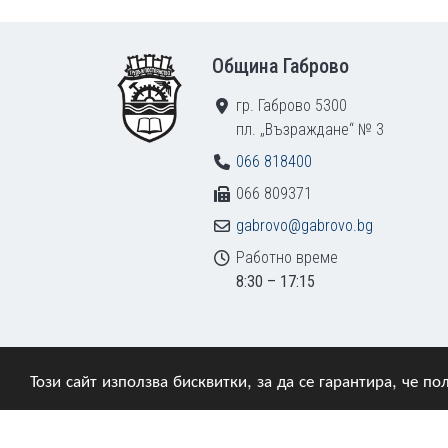
Footer
Община Габрово
гр. Габрово 5300
пл. „Възраждане“ № 3
066 818400
066 809371
gabrovo@gabrovo.bg
Работно време
8:30 – 17:15
Този сайт използва бисквитки, за да се гарантира, че 
© 2009–2026 Община Габрово. Всички права зап