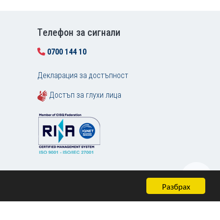
Tелефон за сигнали
0700 144 10
Декларация за достъпност
Достъп за глухи лица
Разбрах
Карта на сайта