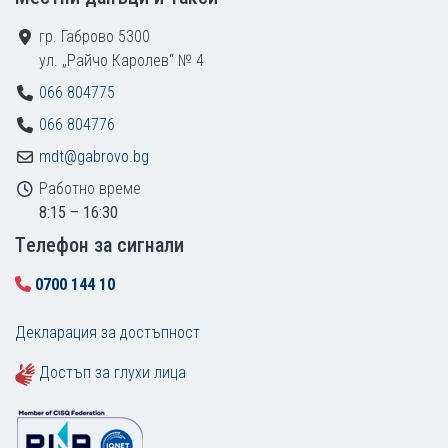
гр. Габрово 5300
ул. „Райчо Каролев“ № 4
066 804775
066 804776
mdt@gabrovo.bg
Работно време
8:15 – 16:30
Tелефон за сигнали
0700 144 10
Декларация за достъпност
Достъп за глухи лица