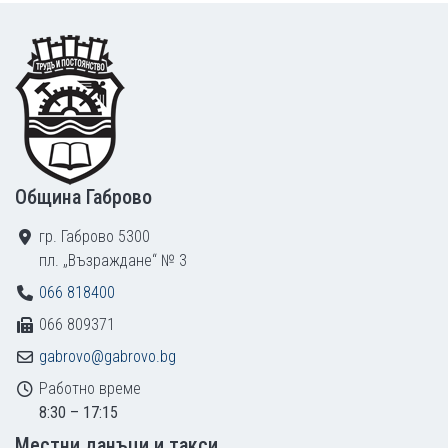
Footer
Община Габрово
гр. Габрово 5300
пл. „Възраждане“ № 3
066 818400
066 809371
gabrovo@gabrovo.bg
Работно време
8:30 – 17:15
Местни данъци и такси