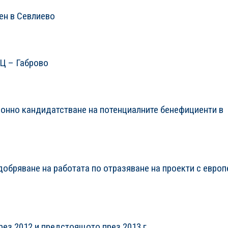
ен в Севлиево
Ц – Габрово
ронно кандидатстване на потенциалните бенефициенти в
обряване на работата по отразяване на проекти с евро
ез 2012 и предстоящото през 2013 г.