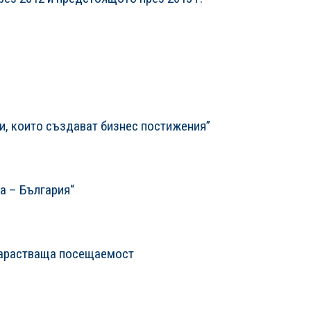
и, които създават бизнес постижения”
а – България“
нарастваща посещаемост