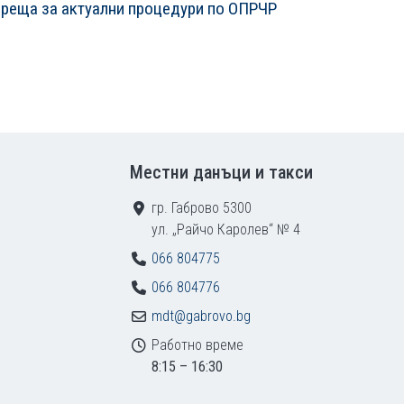
реща за актуални процедури по ОПРЧР
ваща страница
Местни данъци и такси
гр. Габрово 5300
ул. „Райчо Каролев“ № 4
066 804775
066 804776
mdt@gabrovo.bg
Работно време
8:15 – 16:30