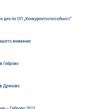
н ден по ОП „Конкурентоспособност“
нашето внимание
в Габрово
 в Дряново
не – Габрово 2013