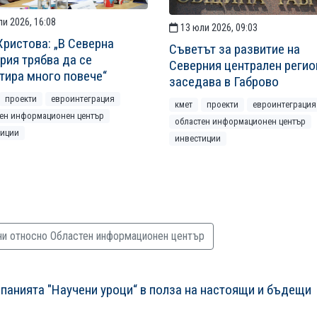
и 2026, 16:08
13 юли 2026, 09:03
Христова: „В Северна
Съветът за развитие на
рия трябва да се
Северния централен регио
тира много повече“
заседава в Габрово
проекти
евроинтеграция
кмет
проекти
евроинтеграция
тен информационен център
областен информационен център
тиции
инвестиции
ни относно Областен информационен център
панията "Научени уроци“ в полза на настоящи и бъдещи