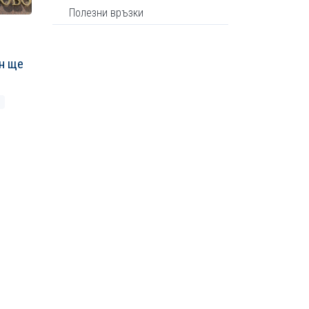
Полезни връзки
н ще