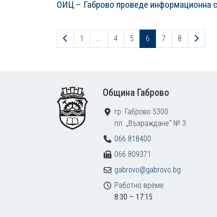
ОИЦ – Габрово проведе информационна с
Предходна страница
След
1
...
4
5
6
7
8
Footer
Община Габрово
гр. Габрово 5300
пл. „Възраждане“ № 3
066 818400
066 809371
gabrovo@gabrovo.bg
Работно време
8:30 – 17:15