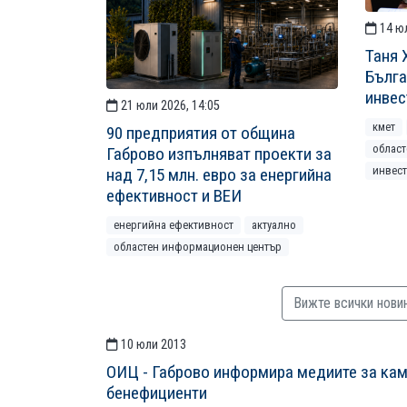
14 юл
Таня 
Бълга
инвес
21 юли 2026, 14:05
кмет
90 предприятия от община
облас
Габрово изпълняват проекти за
инвес
над 7,15 млн. евро за енергийна
ефективност и ВЕИ
енергийна ефективност
актуално
областен информационен център
Вижте всички нови
10 юли 2013
СТАТИИСТАТИИ
ОИЦ - Габрово информира медиите за кам
бенефициенти