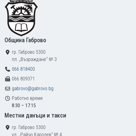
Община Габрово
гр. Габрово 5300
пл. „Възраждане“ № 3
066 818400
066 809371
gabrovo@gabrovo.bg
Работно време
8:30 – 17:15
Местни данъци и такси
гр. Габрово 5300
ул. „Райчо Каролев“ № 4