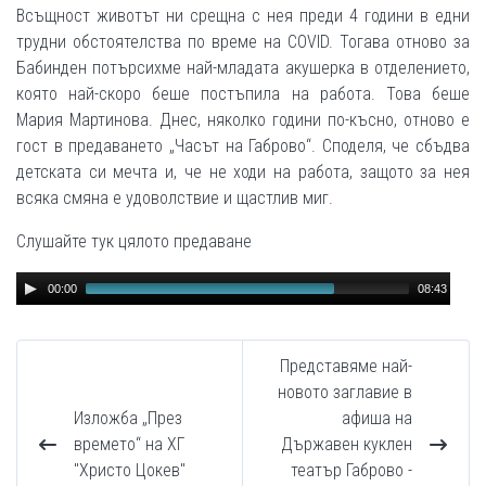
Всъщност животът ни срещна с нея преди 4 години в едни
трудни обстоятелства по време на COVID. Тогава отново за
Бабинден потърсихме най-младата акушерка в отделението,
която най-скоро беше постъпила на работа. Това беше
Мария Мартинова. Днес, няколко години по-късно, отново е
гост в предаването „Часът на Габрово“. Споделя, че сбъдва
детската си мечта и, че не ходи на работа, защото за нея
всяка смяна е удоволствие и щастлив миг.
Слушайте тук цялото предаване
Audio
00:00
08:43
Player
Представяме най-
новото заглавие в
Изложба „През
афиша на
времето“ на ХГ
Държавен куклен
"Христо Цокев"
театър Габрово -