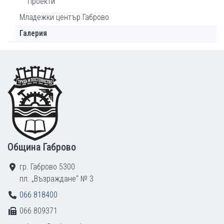
Проекти
Младежки център Габрово
Галерия
Footer
Община Габрово
гр. Габрово 5300
пл. „Възраждане“ № 3
066 818400
066 809371