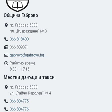
Община Габрово
гр. Габрово 5300
пл. „Възраждане“ № 3
066 818400
066 809371
gabrovo@gabrovo.bg
Работно време
8:30 – 17:15
Местни данъци и такси
гр. Габрово 5300
ул. „Райчо Каролев“ № 4
066 804775
066 804776