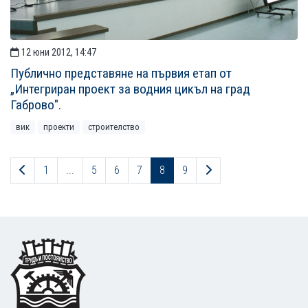
12 юни 2012, 14:47
Публично представяне на първия етап от
„Интегриран проект за водния цикъл на град
Габрово".
вик
проекти
строителство
Предходна страница
Следваща страница
1
...
5
6
7
8
9
Footer