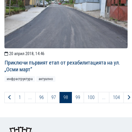
20 април 2018, 14:46
Приключи първият етап от рехабилитацията на ул.
„Осми март“
инфраструктура
актуално
Предходна страница
1
...
96
97
98
99
100
...
104
Footer