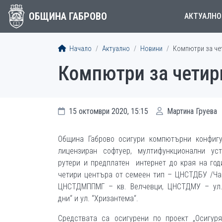
ОБЩИНА ГАБРОВО
АКТУАЛНО
Начало
Актуално
Новини
Компютри за чет
Компютри за четири
15 октомври 2020, 15:15
Мартина Груева
Община Габрово осигури компютърни конфиг
лицензиран софтуер, мултифункционални уст
рутери и предплатен интернет до края на год
четири центъра от семеен тип – ЦНСТДБУ /Ча
ЦНСТДМППМГ – кв. Велчевци, ЦНСТДМУ – ул.
дни“ и ул. “Хризантема“.
Средствата са осигурени по проект „Осигур