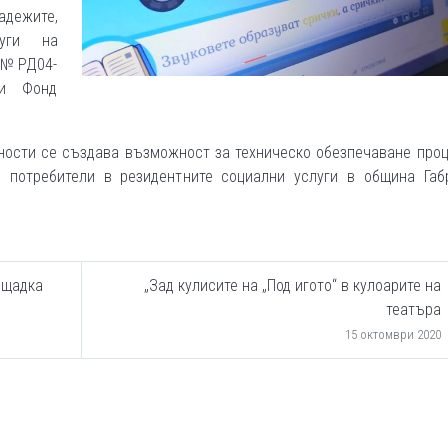
дежите,
луги на
р №РД04-
 и Фонд
йности се създава възможност за техническо обезпечаване про
, потребители в резидентните социални услуги в община Габ
лощадка
„Зад кулисите на „Под игото“ в кулоарите на
театъра
15 октомври 2020