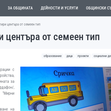
ЗА ОБЩИНАТА
ДЕЙНОСТИ И УСЛУГИ
ОБЩИНСКИ С
ири центъра от семеен тип
 центъра от семеен тип
образование
деца
проекти
социални де
урации с
ройства,
ината за
рдафон/,
 “Мирни
яване на