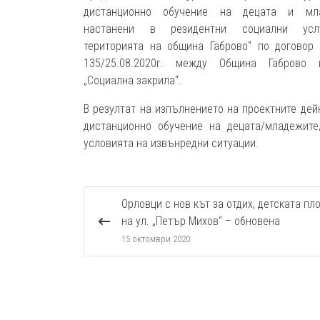
дистанционно обучение на децата и мла
настанени в резидентни социални ус
територията на община Габрово“ по догово
135/25.08.2020г. между Община Габрово
„Социална закрила“.
В резултат на изпълнението на проектните де
дистанционно обучение на децата/младежите
условията на извънредни ситуации.
Орловци с нов кът за отдих, детската п
на ул. „Петър Михов“ – обновена
15 октомври 2020