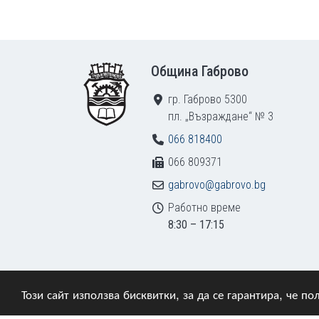
Footer
Община Габрово
гр. Габрово 5300
пл. „Възраждане“ № 3
066 818400
066 809371
gabrovo@gabrovo.bg
Работно време
8:30 – 17:15
Този сайт използва бисквитки, за да се гарантира, че 
© 2009–2026 Община Габрово. Всички права зап