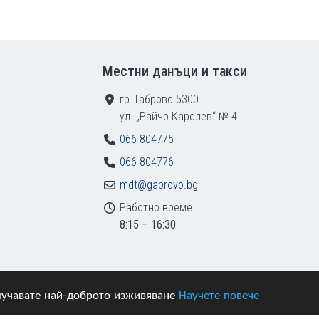
Местни данъци и такси
гр. Габрово 5300
ул. „Райчо Каролев“ № 4
066 804775
066 804776
mdt@gabrovo.bg
Работно време
8:15 – 16:30
получавате най-доброто изживяване
Научете повече
азени.