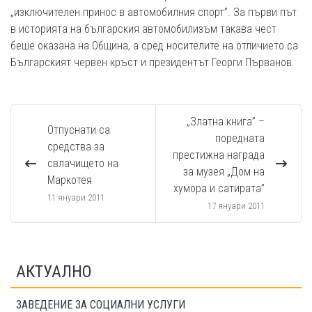
„изключителен принос в автомобилния спорт”. За първи път
в историята на българския автомобилизъм такава чест
беше оказана на Oбщина, а сред носителите на отличието са
Българският червен кръст и президентът Георги Първанов.
„Златна книга” –
Отпуснати са
поредната
средства за
престижна награда
свлачището на
за музея „Дом на
Маркотея
хумора и сатирата”
11 януари 2011
17 януари 2011
АКТУАЛНО
ЗАВЕДЕНИЕ ЗА СОЦИАЛНИ УСЛУГИ