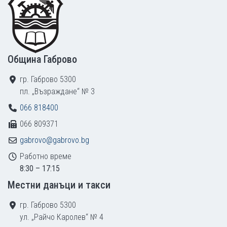
Община Габрово
гр. Габрово 5300
пл. „Възраждане“ № 3
066 818400
066 809371
gabrovo@gabrovo.bg
Работно време
8:30 – 17:15
Местни данъци и такси
гр. Габрово 5300
ул. „Райчо Каролев“ № 4