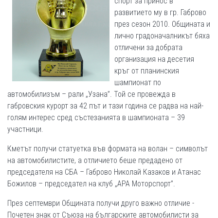
спорт за принос в
развитието му в гр. Габрово
през сезон 2010. Общината и
лично градоначалникът бяха
отличени за добрата
организация на десетия
кръг от планинския
шампионат по
автомобилизъм – рали „Узана”. Той се провежда в
габровския курорт за 42 път и тази година се радва на най-
голям интерес сред състезанията в шампионата – 39
участници.
Кметът получи статуетка във формата на волан – символът
на автомобилистите, а отличието беше предадено от
председателя на СБА – Габрово Николай Казаков и Атанас
Божилов – председател на клуб „АРА Моторспорт”.
През септември Общината получи друго важно отличие -
Почетен знак от Съюза на българските автомобилисти за