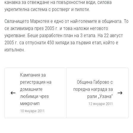
канавка за отвеждане на повърхностни води, силова
укрепителна система с ростверг и пилоти.
Свлачището Маркотея е едно от най-големите в общината. То
се активизира през 2005 г. и това наложи неговото
укрепване. Беше разработен план на 3 етапа. На 22 август
2005 г. са отпуснати 450 хиляди за първия етап, който е
изпълнен.
Кампания за
регистрация на
Община Габрово с
домашните
поредна награда за
любимци чрез
рали „Узана”
микрочип
12 януари 2011
10 януари 2011