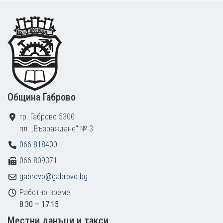
Footer
Община Габрово
гр. Габрово 5300
пл. „Възраждане“ № 3
066 818400
066 809371
gabrovo@gabrovo.bg
Работно време
8:30 – 17:15
Местни данъци и такси