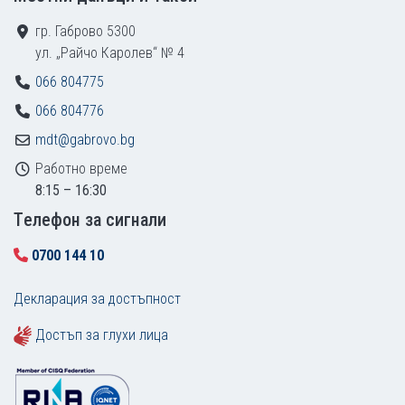
гр. Габрово 5300
ул. „Райчо Каролев“ № 4
066 804775
066 804776
mdt@gabrovo.bg
Работно време
8:15 – 16:30
Tелефон за сигнали
0700 144 10
Декларация за достъпност
Достъп за глухи лица