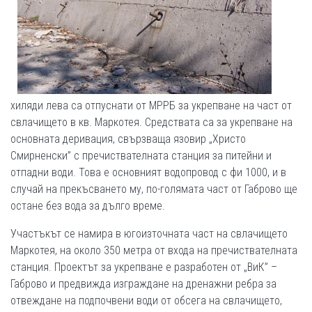
хиляди лева са отпуснати от МРРБ за укрепване на част от
свлачището в кв. Маркотея. Средствата са за укрепване на
основната деривация, свързваща язовир „Христо
Смирненски” с пречиствателната станция за питейни и
отпадни води. Това е основният водопровод с фи 1000, и в
случай на прекъсването му, по-голямата част от Габрово ще
остане без вода за дълго време.
Участъкът се намира в югоизточната част на свлачището
Маркотея, на около 350 метра от входа на пречиствателната
станция. Проектът за укрепване е разработен от „ВиК” –
Габрово и предвижда изграждане на дренажни ребра за
отвеждане на подпочвени води от обсега на свлачището,