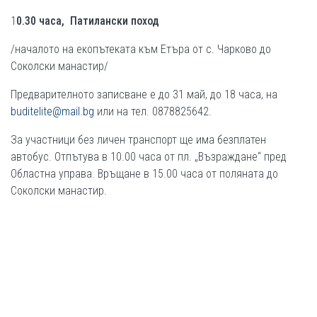
1
0.30 часа, Патилански поход
/началото на екопътеката към Етъра от с. Чарково до
Соколски манастир/
Предварителното записване е до 31 май, до 18 часа, на
buditelite@mail.bg
или на тел. 0878825642.
За участници без личен транспорт ще има безплатен
автобус. Отпътува в 10.00 часа от пл. „Възраждане“ пред
Областна управа. Връщане в 15.00 часа от поляната до
Соколски манастир.