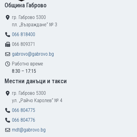
Община Габрово
гр. Габрово 5300
пл. „Възраждане“ № 3
066 818400
066 809371
gabrovo@gabrovo.bg
Работно време
8:30 – 17:15
Местни данъци и такси
гр. Габрово 5300
ул. „Райчо Каролев“ № 4
066 804775
066 804776
mdt@gabrovo.bg