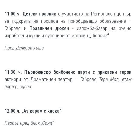
11.00 ч. Детски празник
с участието на Регионален център
за подкрепа на процеса на приобщаващо образование –
Габрово и
П
разничен дюкян
- изложба-базар на ръчно
изработени кукли и сувенири от магазин
„
Люляче
“
Пред Дечкова къща
11.30
ч.
Първоюнско бонбонено парти с приказни герои
актьори от Драматичен театър – Габрово
Тера Мол, етаж
партер, сцена
12:00 ч. „Аз карам с каска“
Паркът пред блок „Сони“