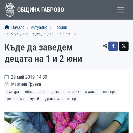
ОБЩИНА ГАБРОВО
Начало
Актуално
Новини
Къде да заведем децата на 1 и 2 юни
Къде да заведем
децата на 1 и 2 юни
29 май 2019, 14:39
Мартина Груева
култура
образование
деца
празник
музика
концерт
рemo етър
музей
драматичен театър