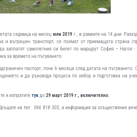
ретата седмица на месец
юли 2019
г., в рамките на 14 дни. Разхо
ана и вътрешен транспорт, се поемат от приемащата страна /п
да заплатят самолетния си билет по маршрут София – Нагоя -
ка за времето на пътуването.
адграничен паспорт, поне 6 месеца след датата на пътуването.
щението и да ръководи процеса по избор и подготовка на уче
ите и изпратите
тук
до
29 март 2019 г., включително.
ръщате на тел.: 066 818 305, а информация за осъществения веч