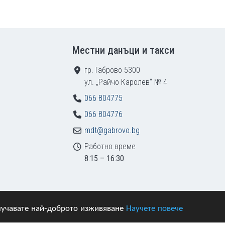
Местни данъци и такси
гр. Габрово 5300
ул. „Райчо Каролев“ № 4
066 804775
066 804776
mdt@gabrovo.bg
Работно време
8:15 – 16:30
получавате най-доброто изживяване
Научете повече
азени.