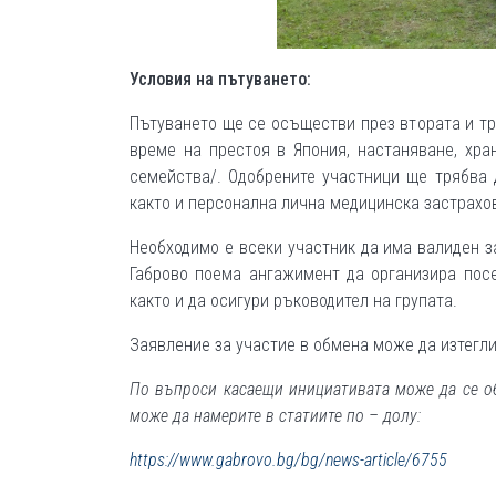
Условия на пътуването:
Пътуването ще се осъществи през втората и т
време на престоя в Япония, настаняване, хр
семейства/. Одобрените участници ще трябва 
както и персонална лична медицинска застрахов
Необходимо е всеки участник да има валиден з
Габрово поема ангажимент да организира посе
както и да осигури ръководител на групата.
Заявление за участие в обмена може да изтегл
По въпроси касаещи инициативата може да се об
може да намерите в статиите по – долу:
https://www.gabrovo.bg/bg/news-article/6755