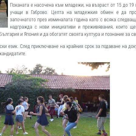
Поканата е насочена към младежи, на възраст от 15 до 19 
учащи в Габрово. Целта на младежкия обмен е да пр
започнатото през изминалата година като с всяка следващ
надгражда с нови инициативи и преживявания, които ще
ългария и Япония и да обогатят своята култура и познание за св
ки език. След приключване на крайния срок за подаване на до
кандидатите.