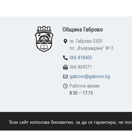
Footer
Община Габрово
гр. Габрово 5300
пл. „Възраждане“ № 3
066 818400
066 809371
gabrovo@gabrovo.bg
Работно време
8:30 – 17:15
Този сайт използва бисквитки, за да се гарантира, че 
© 2009–2026 Община Габрово. Всички права зап