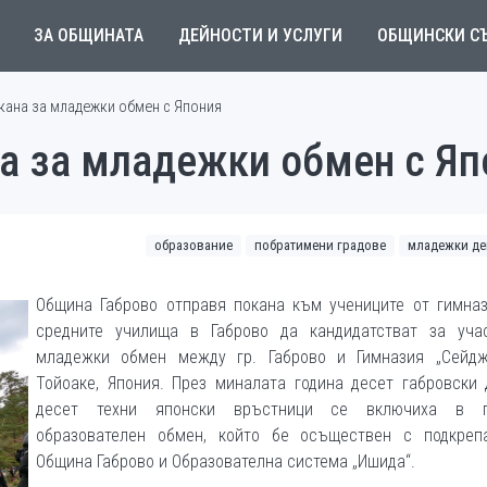
ЗА ОБЩИНАТА
ДЕЙНОСТИ И УСЛУГИ
ОБЩИНСКИ С
кана за младежки обмен с Япония
а за младежки обмен с Яп
образование
побратимени градове
младежки де
Община Габрово отправя покана към учениците от гимназ
средните училища в Габрово да кандидатстват за уча
младежки обмен между гр. Габрово и Гимназия „Сейджо
Тойоаке, Япония. През миналата година десет габровски 
десет техни японски връстници се включиха в п
образователен обмен, който бе осъществен с подкреп
Община Габрово и Образователна система „Ишида“.