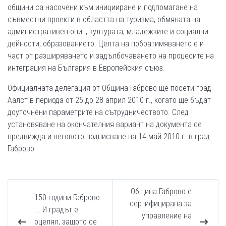
общини са насочени към иницииране и подпомагане на
съвместни проекти в областта на туризма, обмяната на
административен опит, културата, младежките и социални
дейности, образованието. Целта на побратимяването е и
част от разширяването и задълбочаването на процесите на
интеграция на България в Европейския съюз.
Официалната делегация от Община Габрово ще посети град
Аалст в периода от 25 до 28 април 2010 г., когато ще бъдат
доуточнени параметрите на сътрудничеството. След
установяване на окончателния вариант на документа се
предвижда и неговото подписване на 14 май 2010 г. в град
Габрово.
Община Габрово е
150 години Габрово
сертифицирана за
... И градът е
управление на
оцелял, защото се