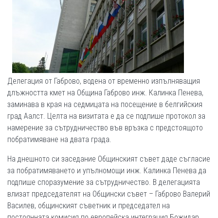
Делегация от Габрово, водена от временно изпълняващия
длъжността кмет на Община Габрово инж. Калинка Пенева,
заминава в края на седмицата на посещение в белгийския
град Аалст. Целта на визитата е да се подпише протокол за
намерение за сътрудничество във връзка с предстоящото
побратимяване на двата града.
На днешното си заседание Общинският съвет даде съгласие
за побратимяването и упълномощи инж. Калинка Пенева да
подпише споразумение за сътрудничество. В делегацията
влизат председателят на Общински съвет – Габрово Валерий
Василев, общинският съветник и председател на
постоянната комисия по европейска интеграция Божидар