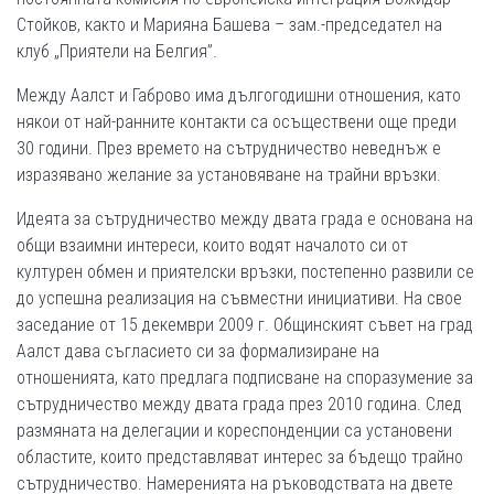
Стойков, както и Марияна Башева – зам.-председател на
клуб „Приятели на Белгия”.
Между Аалст и Габрово има дългогодишни отношения, като
някои от най-ранните контакти са осъществени още преди
30 години. През времето на сътрудничество неведнъж е
изразявано желание за установяване на трайни връзки.
Идеята за сътрудничество между двата града е основана на
общи взаимни интереси, които водят началото си от
културен обмен и приятелски връзки, постепенно развили се
до успешна реализация на съвместни инициативи. На свое
заседание от 15 декември 2009 г. Общинският съвет на град
Аалст дава съгласието си за формализиране на
отношенията, като предлага подписване на споразумение за
сътрудничество между двата града през 2010 година. След
размяната на делегации и кореспонденции са установени
областите, които представляват интерес за бъдещо трайно
сътрудничество. Намеренията на ръководствата на двете