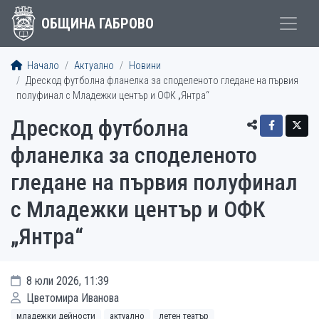
ОБЩИНА ГАБРОВО
Начало
Актуално
Новини
Дрескод футболна фланелка за споделеното гледане на първия
полуфинал с Младежки център и ОФК „Янтра“
Дрескод футболна
фланелка за споделеното
гледане на първия полуфинал
с Младежки център и ОФК
„Янтра“
8 юли 2026, 11:39
Цветомира Иванова
младежки дейности
актуално
летен театър