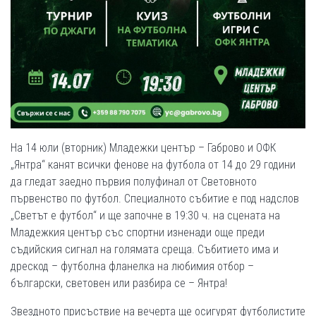
На 14 юли (вторник) Младежки център – Габрово и ОФК
„Янтра“ канят всички фенове на футбола от 14 до 29 години
да гледат заедно първия полуфинал от Световното
първенство по футбол. Специалното събитие е под надслов
„Светът е футбол“ и ще започне в 19:30 ч. на сцената на
Младежкия център със спортни изненади още преди
съдийския сигнал на голямата среща. Събитието има и
дрескод – футболна фланелка на любимия отбор –
български, световен или разбира се – Янтра!
Звездното присъствие на вечерта ще осигурят футболистите