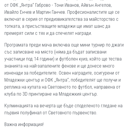
от ОФК „Янтра“ Габрово - Тони Иванов, Айвън Ангелов,
Ивайло Енчев и Мартин Ганчев. Професионалистите ще се
включат в серия от предизвикателства за майсторство с
топката, а присъстващите младежи ще имат шанс да
премерят сили с тях и да спечелят награди.
Програмата преди мача включва още мини турнир по джаги
със записване на място (няма да бъдат записвани
участници под 14 години) и футболен куиз, който ще тества
знанията на най-запалените фенове и ще донесе много
изненади за победителите. Освен наградите, осигурени от
Младежки център и ОФК „Янтра“, победителят ще получи и
реплика на купата на Световното по футбол, направена от
клуба по 3D принтиране на Младежкия център.
Кулминацията на вечерта ще бъде споделеното гледане на
първия полуфинал от Световното първенство.
Важна информация!