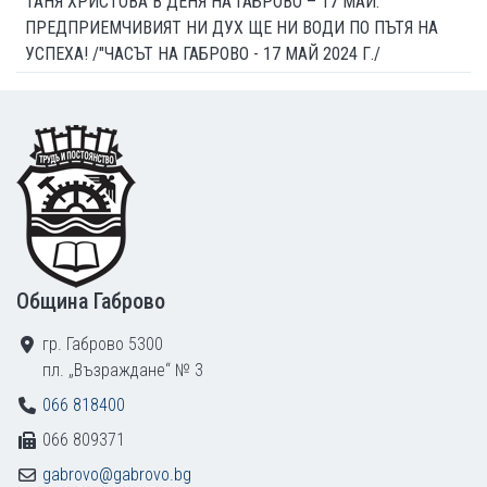
ТАНЯ ХРИСТОВА В ДЕНЯ НА ГАБРОВО – 17 МАЙ:
ПРЕДПРИЕМЧИВИЯТ НИ ДУХ ЩЕ НИ ВОДИ ПО ПЪТЯ НА
УСПЕХА! /"ЧАСЪТ НА ГАБРОВО - 17 МАЙ 2024 Г./
Footer
Община Габрово
гр. Габрово 5300
пл. „Възраждане“ № 3
066 818400
066 809371
gabrovo@gabrovo.bg