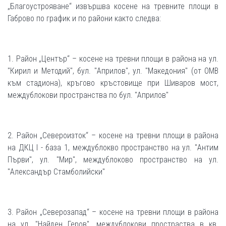
„Благоустрояване“ извършва косене на тревните площи в
Габрово по график и по райони както следва:
1. Район „Център“ – косене на тревни площи в района на ул.
"Кирил и Методий", бул. "Априлов", ул. "Македония" (от ОМВ
към стадиона), кръгово кръстовище при Шиваров мост,
междублокови пространства по бул. "Априлов"
2. Район „Североизток“ – косене на тревни площи в района
на ДКЦ I - база 1, междублокво пространство на ул. "Антим
Първи", ул. "Мир", междублоково пространство на ул.
"Александър Стамболийски"
3. Район „Северозапад“ – косене на тревни площи в района
на ул. "Найден Геров", междублокови простраства в кв.