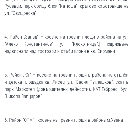
Русевци, парк срищу блок "Катюша", кръгово кръстовище на
ул. "Свищовска"
4. Район „Запад“ – косене на тревни площи в района на ул.
"Алеко Константинов", ул. "Клокотница",] подрязване
надвиснали над тротоари и стъби клони в кв. Сирмани
5. Район „Юг“ – косене на тревни площи в района на стълби
и детска площадка кв. Лисец, ул. "Васил Петлешков", скат в
парк Маркотея (довършителни дейности), КАТ-Габрово, бул.
"Никола Вапцаров"
6. Район "ОПМ" - косене на тревни площи в района м.Узана