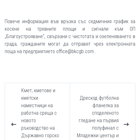
Повече информация във връзка със седмичния график за
косене на тревните площи и сигнали към ОП
„Благоустрояване“, свързани с чистотата и озеленяването в
града, гражданите могат да отправят чрез електронната
поща на предприятието office@bkcgb.com .
Кмет, кметове и
кметски
Дрескод футболна
наместници на
фланелка за
работна среща с
споделеното
новото
гледане на първия
ръководство на
полуфинал с
Държавно горско
Младежки център и