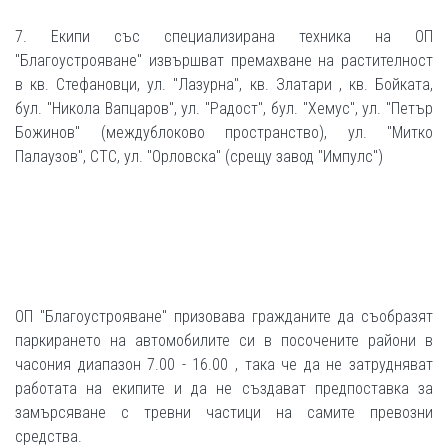
7. Екипи със специализирана техника на ОП
"Благоустрояване" извършват премахване на растителност
в кв. Стефановци, ул. "Лазурна", кв. Златари , кв. Бойката,
бул. "Никола Вапцаров", ул. "Радост", бул. "Хемус", ул. "Петър
Божинов" (междублоково пространство), ул. "Митко
Палаузов", СТС, ул. "Орловска" (срещу завод "Импулс")
ОП "Благоустрояване" призовава гражданите да съобразят
паркирането на автомобилите си в посочените райони в
часония диапазон 7.00 - 16.00 , така че да не затрудняват
работата на екипите и да не създават предпоставка за
замърсяване с тревни частици на самите превозни
средства.