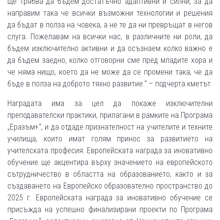
ще трябва да бъдем достатъчно адаптивни и силни, за да
направим така че всички възможни технологии и решения
да бъдат в полза на човека, а не те да ни превръщат в негов
слуга. Пожелавам на всички нас, в различните ни роли, да
бъдем изключително активни и да осъзнаем колко важно е
да бъдем заедно, колко отговорни сме пред младите хора и
че няма нищо, което да не може да се промени така, че да
бъде в полза на доброто тяхно развитие.“ – подчерта кметът.
Наградата има за цел да покаже изключителни
преподавателски практики, прилагани в рамките на Програма
„Еразъм+“, и да отдаде признателност на учителите и техните
училища, които имат голям принос за развитието на
учителската професия. Европейската награда за иновативно
обучение ще акцентира върху значението на европейското
сътрудничество в областта на образованието, както и за
създаването на Европейско образователно пространство до
2025 г. Европейската награда за иновативно обучение се
присъжда на успешно финализирани проекти по Програма