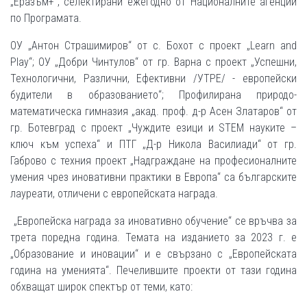
„Еразъм+“, селектирани ежегодно от Националните агенции
по Програмата.
ОУ „Антон Страшимиров“ от с. Бохот с проект „Learn and
Play“; ОУ „Добри Чинтулов“ от гр. Варна с проект „Успешни,
Технологични, Различни, Ефективни /УТРЕ/ - европейски
будители в образованието“; Профилирана природо-
математическа гимназия „акад. проф. д-р Асен Златаров“ от
гр. Ботевград с проект „Чуждите езици и STEM науките –
ключ към успеха“ и ПТГ „Д-р Никола Василиади“ от гр.
Габрово с техния проект „Надграждане на професионалните
умения чрез иновативни практики в Европа“ са българските
лауреати, отличени с европейската награда.
„Европейска награда за иновативно обучение“ се връчва за
трета поредна година. Темата на изданието за 2023 г. е
„Образование и иновации“ и е свързанo с „Европейската
година на уменията“. Печелившите проекти от тази година
обхващат широк спектър от теми, като: