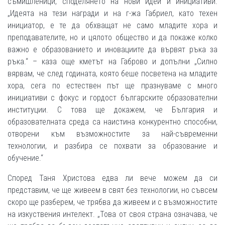
съмишленици, споделянето на нови идеи и инициативи.
„Идеята на тези награди и на г-жа Габриел, като техен
инициатор, е те да обхващат не само младите хора и
преподавателите, но и цялото общество и да покаже колко
важно е образованието и иновациите да вървят ръка за
ръка.“ – каза още кметът на Габрово и допълни „Силно
вярвам, че след годината, която беше посветена на младите
хора, сега по естествен път ще празнуваме с много
инициативи с фокус и гордост българските образователни
институции. С това ще докажем, че България и
образователната среда са наистина конкурентно способни,
отворени към възможностите за най-съвременни
технологии, и разбира се похвати за образование и
обучение.“
Според Таня Христова едва ли вече можем да си
представим, че ще живеем в свят без технологии, но съвсем
скоро ще разберем, че трябва да живеем и с възможностите
на изкуствения интелект. „Това от своя страна означава, че