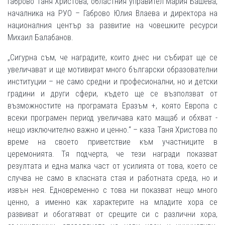
Габрово Таня Христова, областния управител Мария Башева,
началника на РУО – Габрово Юлия Влаева и директора на
националния център за развитие на човешките ресурси
Михаил Балабанов.
„Сигурна съм, че наградите, които днес ни събират ще се
увеличават и ще мотивират много български образователни
институции – не само средни и професионални, но и детски
градини и други сфери, където ще се възползват от
възможностите на програмата Еразъм +, която Европа с
всеки програмен период увеличава като мащаб и обхват -
нещо изключително важно и ценно.“ – каза Таня Христова по
време на своето приветствие към участниците в
церемонията. Тя подчерта, че тези награди показват
резултата и една малка част от усилията от това, което се
случва не само в класната стая и работната среда, но и
извън нея. Едновременно с това ни показват нещо много
ценно, а именно как характерите на младите хора се
развиват и обогатяват от срещите си с различни хора,