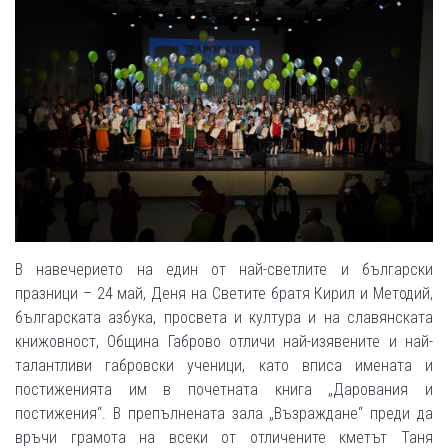
В навечерието на един от най-светлите и български
празници – 24 май, Деня на Светите братя Кирил и Методий,
българската азбука, просвета и култура и на славянската
книжовност, Община Габрово отличи най-изявените и най-
талантливи габровски ученици, като вписа имената и
постиженията им в почетната книга „Дарования и
постижения“. В препълнената зала „Възраждане“ преди да
връчи грамота на всеки от отличените кметът Таня