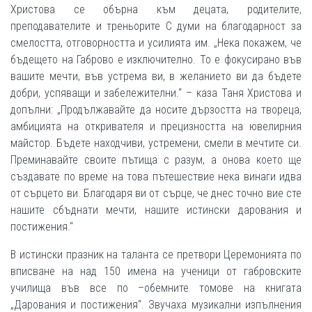
Христова се обърна към децата, родителите,
преподавателите и треньорите С думи на благодарност за
смелостта, отговорността и усилията им. „Нека покажем, че
бъдещето на Габрово е изключително. То е фокусирано във
вашите мечти, във устрема ви, в желанието ви да бъдете
добри, успяващи и забележителни.“ – каза Таня Христова и
допълни: „Продължавайте да носите дързостта на твореца,
амбицията на откривателя и прецизността на ювелирния
майстор. Бъдете находчиви, устремени, смели в мечтите си.
Преминавайте своите пътища с разум, а онова което ще
създавате по време на това пътешествие нека винаги идва
от сърцето ви. Благодаря ви от сърце, че днес точно вие сте
нашите сбъднати мечти, нашите истински дарования и
постижения.“
В истински празник на таланта се претвори Церемонията по
вписване на над 150 имена на ученици от габровските
училища във все по –обемните томове на книгата
„Дарования и постижения“. Звучаха музикални изпълнения