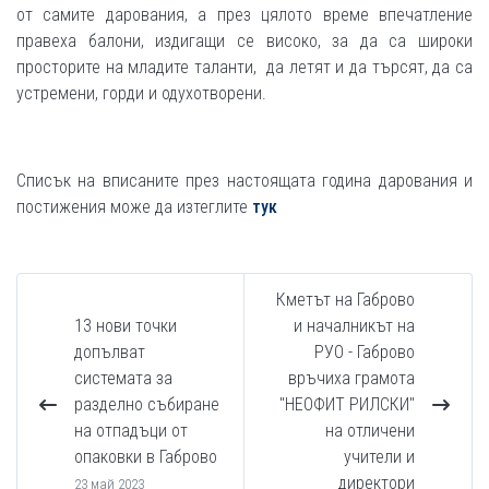
от самите дарования, а през цялото време впечатление
правеха балони, издигащи се високо, за да са широки
просторите на младите таланти, да летят и да търсят, да са
устремени, горди и одухотворени.
Списък на вписаните през настоящата година дарования и
постижения може да изтеглите
тук
Кметът на Габрово
13 нови точки
и началникът на
допълват
РУО - Габрово
системата за
връчиха грамота
разделно събиране
"НЕОФИТ РИЛСКИ"
на отпадъци от
на отличени
опаковки в Габрово
учители и
директори
23 май 2023