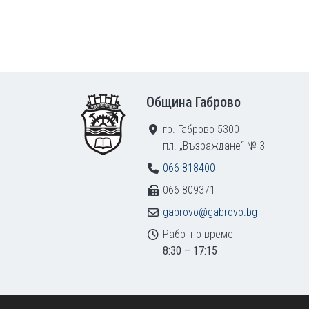
Footer
Община Габрово
гр. Габрово 5300
пл. „Възраждане“ № 3
066 818400
066 809371
gabrovo@gabrovo.bg
Работно време
8:30 – 17:15