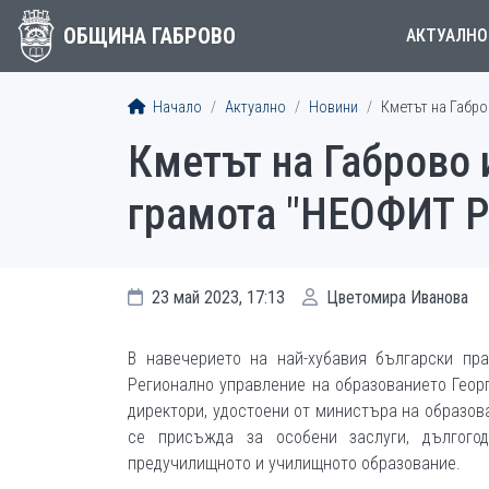
ОБЩИНА ГАБРОВО
АКТУАЛНО
Начало
Актуално
Новини
Кметът на Габро
Кметът на Габрово 
грамота "НЕОФИТ Р
23 май 2023, 17:13
Цветомира Иванова
В навечерието на най-хубавия български пр
Регионално управление на образованието Геор
директори, удостоени от министъра на образова
се присъжда за особени заслуги, дългого
предучилищното и училищното образование.