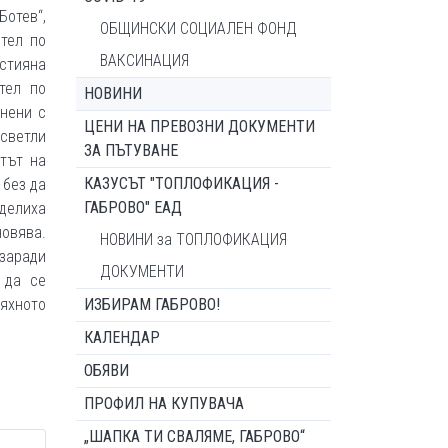
Ботев“,
ОБЩИНСКИ СОЦИАЛЕН ФОНД
тел по
ВАКСИНАЦИЯ
истияна
тел по
НОВИНИ
лнени с
ЦЕНИ НА ПРЕВОЗНИ ДОКУМЕНТИ
светли
ЗА ПЪТУВАНЕ
етът на
КАЗУСЪТ "ТОПЛОФИКАЦИЯ -
 без да
ГАБРОВО" ЕАД
оделиха
новява.
НОВИНИ за ТОПЛОФИКАЦИЯ
 заради
ДОКУМЕНТИ
 да се
тяхното
ИЗБИРАМ ГАБРОВО!
КАЛЕНДАР
ОБЯВИ
ПРОФИЛ НА КУПУВАЧА
„ШАПКА ТИ СВАЛЯМЕ, ГАБРОВО“