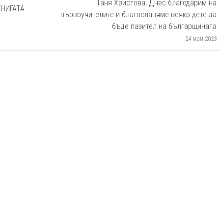
Таня Христова: Днес благодарим на
КНИГАТА
първоучителите и благославяме всяко дете да
бъде пазител на българщината
24 май 2023