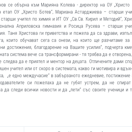
инов се обърна към Марияна Колева - директор на ОУ „Христо 
 етап ОУ „Христо Ботев“, Мариана Астарджиева – старши учи
 старши учител по химия и ИТ ОУ „Св.Св. Кирил и Методий“, Хр
ионална Априловска гимназия и Росица Русева – старши учи
ия. Таня Христова ги приветства и пожела да са здрави, изпъ
а, които обучават сега са онези, на които ще разчитаме за 
дни достижения, благодарение на Вашите усилия“, подчерта км
ната система вече са трансформирани - тя трябва да е отворена,
че следва да е приятел и ментор на децата. Отличените дами сп
ишен учител или от скоро в системата, какво ги мотивира и вдъх
вка, „е едно междучасие“ в забързаното ежедневие, постижение
подавателите си пожелаха да не губят устрем, да не спират
а да следи всички новости и да „лети“ със своите ученици и 