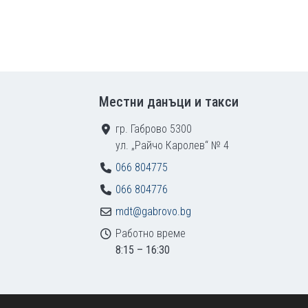
Местни данъци и такси
гр. Габрово 5300
ул. „Райчо Каролев“ № 4
066 804775
066 804776
mdt@gabrovo.bg
Работно време
8:15 – 16:30