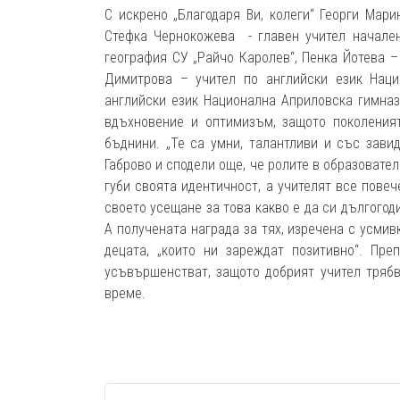
С искрено „Благодаря Ви, колеги“ Георги Мар
Стефка Чернокожева - главен учител начален
география СУ „Райчо Каролев“, Пенка Йотева –
Димитрова – учител по английски език Нац
английски език Национална Априловска гимназ
вдъхновение и оптимизъм, защото поколеният
бъднини. „Те са умни, талантливи и със зави
Габрово и сподели още, че ролите в образовател
губи своята идентичност, а учителят все пове
своето усещане за това какво е да си дългогод
А получената награда за тях, изречена с усми
децата, „които ни зареждат позитивно“. Пре
усъвършенстват, защото добрият учител трябв
време.