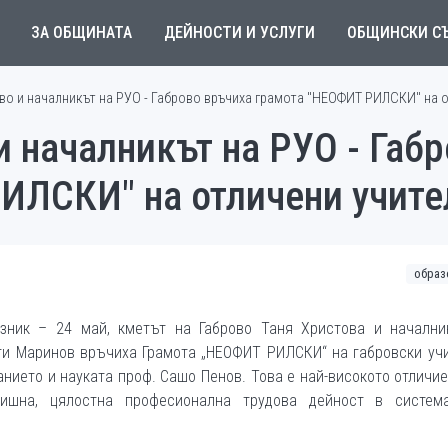
ЗА ОБЩИНАТА
ДЕЙНОСТИ И УСЛУГИ
ОБЩИНСКИ С
во и началникът на РУО - Габрово връчиха грамота "НЕОФИТ РИЛСКИ" на о
и началникът на РУО - Габ
ИЛСКИ" на отличени учите
образ
азник – 24 май, кметът на Габрово Таня Христова и начални
ги Маринов връчиха Грамота „НЕОФИТ РИЛСКИ“ на габровски уч
нието и науката проф. Сашо Пенов. Това е най-високото отличие
дишна, цялостна професионална трудова дейност в систем