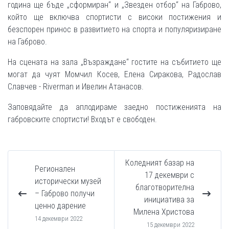
година ще бъде „сформиран“ и „Звезден отбор“ на Габрово,
който ще включва спортисти с високи постижения и
безспорен принос в развитието на спорта и популяризиране
на Габрово.
На сцената на зала „Възраждане“ гостите на събитието ще
могат да чуят Момчил Косев, Елена Сиракова, Радослав
Славчев - Riverman и Ивелин Атанасов.
Заповядайте да аплодираме заедно постиженията на
габровските спортисти! Входът е свободен.
Коледният базар на
Регионален
17 декември с
исторически музей
благотворителна
– Габрово получи
инициатива за
ценно дарение
Милена Христова
14 декември 2022
15 декември 2022