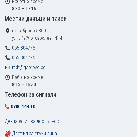
Работно време
8:30 – 17:15
Местни данъци и такси
гр. Габрово 5300
ул. „Райчо Каролев“ № 4
066 804775
066 804776
mdt@gabrovo.bg
Работно време
8:15 – 16:30
Tелефон за сигнали
0700 144 10
Декларация за достъпност
Достъп за глухи лица