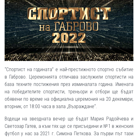
“Спортист на годината”
е най-престижното спортно събитие
в Габрово. Церемонията отличава заслужили спортисти на
база техните постижения през изминалата година. Имената
на победителите спортисти, треньори и отбори ще бъдат
обявени по време на официална церемония на 20 декември,
вторник, от 18:00 часа в зала „Възраждане“.
Водещи на звездната вечер ще бъдат Мария Радойчева и
Светозар Гатев, а към тях ще се присъедини и №1 в женския
футбол у нас за 2021 г. Симона Петкова. За първи път тази