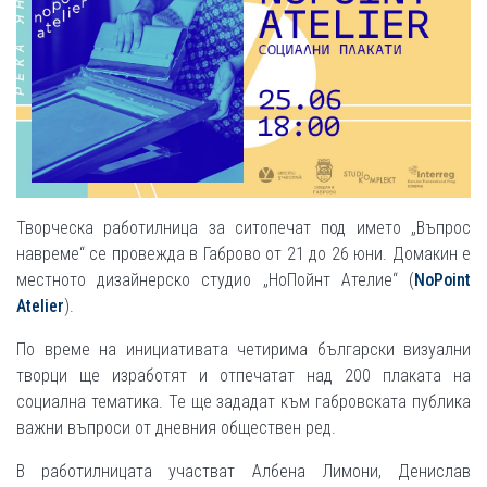
Творческа работилница за ситопечат под името „Въпрос
навреме“ се провежда в Габрово от 21 до 26 юни. Домакин е
местното дизайнерско студио „НоПойнт Ателие“ (
NoPoint
Atelier
).
По време на инициативата четирима български визуални
творци ще изработят и отпечатат над 200 плаката на
социална тематика. Те ще зададат към габровската публика
важни въпроси от дневния обществен ред.
В работилницата участват Албена Лимони, Денислав