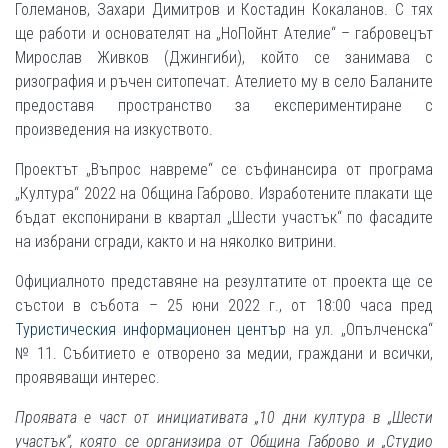
Големанов, Захари Димитров и Костадин Кокаланов. С тях
ще работи и основателят на „НоПойнт Ателие“ – габровецът
Мирослав Живков (Джингиби), който се занимава с
ризография и ръчен ситопечат. Ателието му в село Баланите
предоставя пространство за експериментиране с
произведения на изкуството.
Проектът „Въпрос навреме“ се съфинансира от програма
„Култура“ 2022 на Община Габрово. Изработените плакати ще
бъдат експонирани в квартал „Шести участък“ по фасадите
на избрани сгради, както и на няколко витрини.
Официалното представяне на резултатите от проекта ще се
състои в събота – 25 юни 2022 г., от 18:00 часа пред
Туристическия информационен център
на ул. „Опълченска“
№ 11. Събитието е отворено за медии, граждани и всички,
проявяващи интерес.
Проявата
е част от инициативата „10 дни култура в „Шести
участък“, която се организира от Община Габрово и „Студио