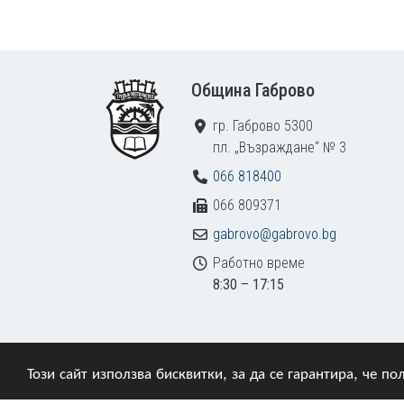
Footer
Община Габрово
гр. Габрово 5300
пл. „Възраждане“ № 3
066 818400
066 809371
gabrovo@gabrovo.bg
Работно време
8:30 – 17:15
Този сайт използва бисквитки, за да се гарантира, че 
© 2009–2026 Община Габрово. Всички права зап