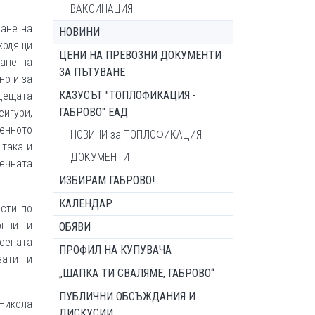
ВАКСИНАЦИЯ
ане на
НОВИНИ
одящи
ЦЕНИ НА ПРЕВОЗНИ ДОКУМЕНТИ
ане на
ЗА ПЪТУВАНЕ
но и за
КАЗУСЪТ "ТОПЛОФИКАЦИЯ -
ещата
ГАБРОВО" ЕАД
игури,
енното
НОВИНИ за ТОПЛОФИКАЦИЯ
 така и
ДОКУМЕНТИ
речната
ИЗБИРАМ ГАБРОВО!
КАЛЕНДАР
ости по
онни и
ОБЯВИ
роената
ПРОФИЛ НА КУПУВАЧА
вати и
„ШАПКА ТИ СВАЛЯМЕ, ГАБРОВО“
ПУБЛИЧНИ ОБСЪЖДАНИЯ И
 Никола
ДИСКУСИИ