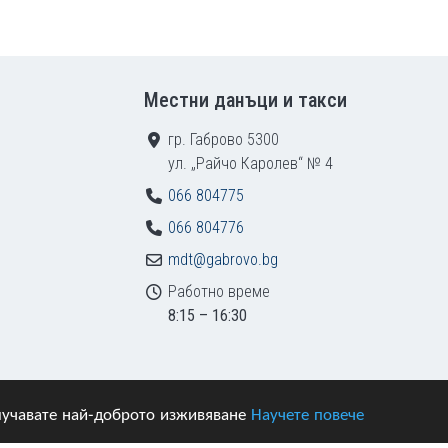
Местни данъци и такси
гр. Габрово 5300
ул. „Райчо Каролев“ № 4
066 804775
066 804776
mdt@gabrovo.bg
Работно време
8:15 – 16:30
получавате най-доброто изживяване
Научете повече
азени.