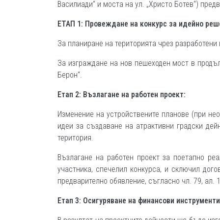
Василиади“ и моста на ул. „Христо Ботев“) пред
ЕТАП 1: Провеждане на конкурс за идейно реш
За планиране на територията чрез разработени
За изграждане на нов пешеходен мост в продъл
Берон“.
Етап 2: Възлагане на работен проект:
Изменение на устройствените планове (при нео
идеи за създаване на атрактивни градски дей
територия.
Възлагане на работен проект за поетапно ре
участника, спечелил конкурса, и сключил дог
предварително обявление, съгласно чл. 79, ал. 1,
Етап 3: Осигуряване на финансови инструменти