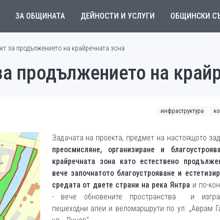
ЗА ОБЩИНАТА
ДЕЙНОСТИ И УСЛУГИ
ОБЩИНСКИ С
кт за продължението на крайречната зона
за продължението на край
инфраструктура
ко
Задачата на проекта, предмет на настоящото за
преосмисляне, организиране и благоустрояв
крайречната зона като естествено продълже
вече започнатото благоустрояване и естетизир
средата от двете страни на река Янтра
и по-ко
- вече обновените пространства и изгра
пешеходни алеи и веломаршрути по ул. „Аврам Г