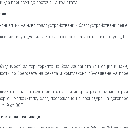
вижда процесът да протече на три етапа:
ение:
 концепции на ниво градоустройствени и благоустройствени реше
жение на ул. „Васил Левски“ през реката и свързване с ул. „Д-
бходимост) за територията на база избраната концепция и най-
ности по бреговете на реката и комплексно обновяване на про
ализиране на благоустройствените и инфраструктурни мероприя
овор с Възложителя, след провеждане на процедура на договар
 т. 9 от ЗОП.
 и етапна реализация