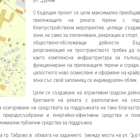
ул. „Дунав“.
С бъдещия проект се цели максимално приобщав
прилежащите на реката терени с подх
благоустройствени мероприятия, целящи създав
зони, не само за озеленяване, рекреация и спорт, 
обществено-обслужващи дейности. Бъд
реорганизация на пространството трябва да ос
както комплексна инфраструктура за пълноц
функциониране на прилежащите терени и сгради,
цялостното ново осмисляне и оформяне на край
зона със свой запомнящ се индивидуален облик.
Цели се създаване на атрактивни градски дейн
бреговете на реката с разполагане на сез
 осигуряване на средствата за поддръжката на така благоуст
 природосъобразни и енергийно-ефективни средства и пох
инимални публични средства за поддръжка.
а гр. Габрово в обхвата на заданието (между моста на ул. “д-р