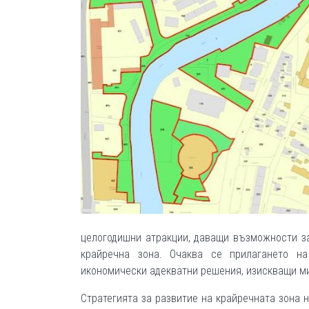
целогодишни атракции, даващи възможности за
крайречна зона. Очаква се прилагането на
икономически адекватни решения, изискващи м
Стратегията за развитие на крайречната зона н