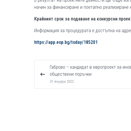
В резултат на проектните дейности ще бъде из
начин за финансиране и поетапно реализиране 
Крайният срок за подаване на конкурсни проек
Информация за процедурата е достъпна на адре
https://app.eop.bg/today/185201
Габрово – кандидат в европроект за ино
обществени поръчки
31 януари 2022