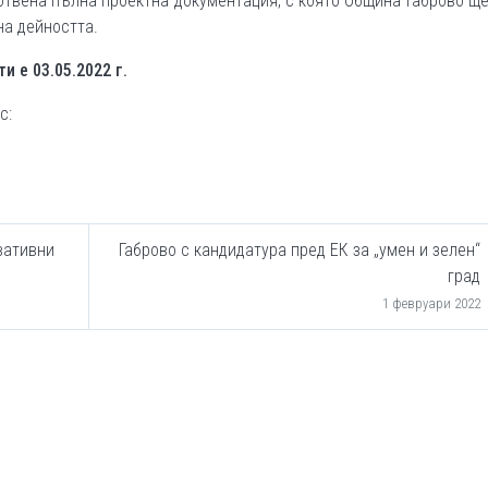
готвена пълна проектна документация, с която Oбщина Габрово щ
на дейността.
ти е
03
.0
5
.2022 г.
с:
вативни
Габрово с кандидатура пред ЕК за „умен и зелен“
град
1 февруари 2022