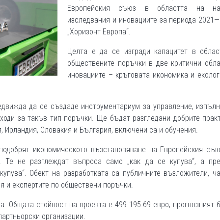
Европейския съюз в областта на на
изследвания и иновациите за периода 2021—
„Хоризонт Европа“.
Целта е да се изгради капацитет в облас
обществените поръчки в две критични обла
иновациите – кръговата икономика и еколо
редвижда да се създаде инструментариум за управление, изпъл
ходи за такъв тип поръчки. Ще бъдат разгледани добрите прак
 Ирландия, Словакия и България, включени са и обучения.
подобрят икономическото възстановяване на Европейския съю
. Те не разглеждат въпроса само „как да се купува“, а пре
купува“. Обект на разработката са публичните възложители, ч
я и експертите по обществени поръчки.
а. Общата стойност на проекта е 499 195.69 евро, прогнозният
 партньорски организации.