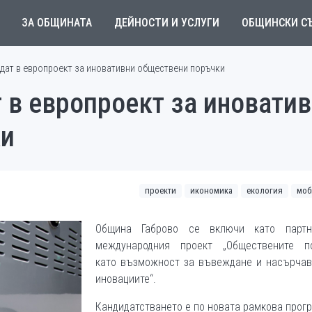
ЗА ОБЩИНАТА
ДЕЙНОСТИ И УСЛУГИ
ОБЩИНСКИ С
дат в европроект за иновативни обществени поръчки
 в европроект за иновати
ки
проекти
икономика
екология
моб
Община Габрово се включи като парт
международния проект „Обществените п
като възможност за въвеждане и насърчав
иновациите“.
Кандидатстването е по новата рамкова прог