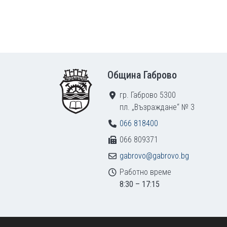
Footer
Община Габрово
гр. Габрово 5300
пл. „Възраждане“ № 3
066 818400
066 809371
gabrovo@gabrovo.bg
Работно време
8:30 – 17:15