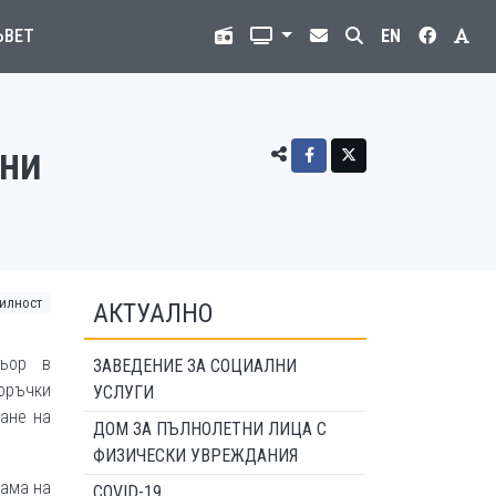
ЪВЕТ
EN
вни
илност
АКТУАЛНО
ньор в
ЗАВЕДЕНИЕ ЗА СОЦИАЛНИ
оръчки
УСЛУГИ
ане на
ДОМ ЗА ПЪЛНОЛЕТНИ ЛИЦА С
ФИЗИЧЕСКИ УВРЕЖДАНИЯ
рама на
COVID-19