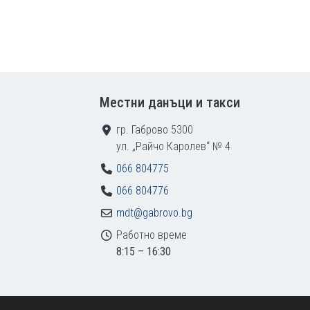
Местни данъци и такси
гр. Габрово 5300
ул. „Райчо Каролев“ № 4
066 804775
066 804776
mdt@gabrovo.bg
Работно време
8:15 – 16:30