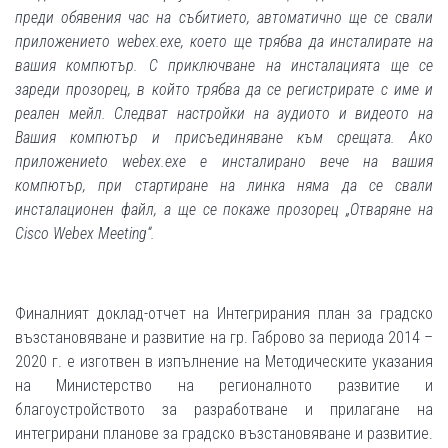
преди обявения час на събитието, автоматично ще се свали
приложението webex.exe, което ще трябва да инсталирате на
вашия компютър. С приключване на инсталацията ще се
зареди прозорец, в който трябва да се регистрирате с име и
реален мейл. Следват настройки на аудиото и видеото на
Вашия компютър и присъединяване към срещата. Ако
приложениеto webex.exe е инсталирано вече на вашия
компютър, при стартиране на линка няма да се свали
инсталационен файл, а ще се покаже прозорец „Отваряне на
Cisco Webex Meeting“.
Финалният доклад-отчет на Интегрирания план за градско
възстановяване и развитие на гр. Габрово за периода 2014 –
2020 г. е изготвен в изпълнение на Методическите указания
на Министерство на регионалното развитие и
благоустройството за разработване и прилагане на
интегрирани планове за градско възстановяване и развитие.