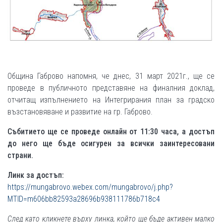
Община Габрово напомня, че днес, 31 март 2021г., ще се
проведе в публичното представяне на финалния доклад,
отчитащ изпълнението на Интегрирания план за градско
възстановяване и развитие на гр. Габрово.
Събитието ще се проведе онлайн от 11:30 часа, а достъп
до него ще бъде осигурен за всички заинтересовани
страни.
Линк за достъп:
https://mungabrovo.webex.com/mungabrovo/j.php?
MTID=m606bb82593a28696b938111786b718c4
След като кликнете върху линка, който ще бъде активен малко