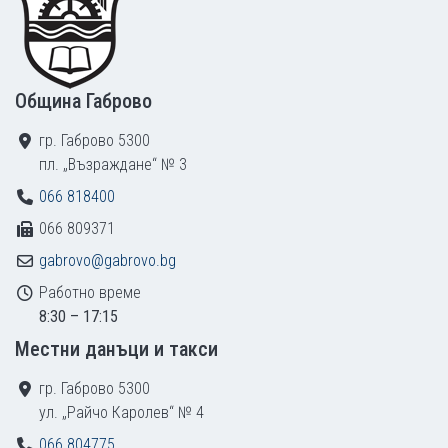
Община Габрово
гр. Габрово 5300
пл. „Възраждане“ № 3
066 818400
066 809371
gabrovo@gabrovo.bg
Работно време
8:30 – 17:15
Местни данъци и такси
гр. Габрово 5300
ул. „Райчо Каролев“ № 4
066 804775