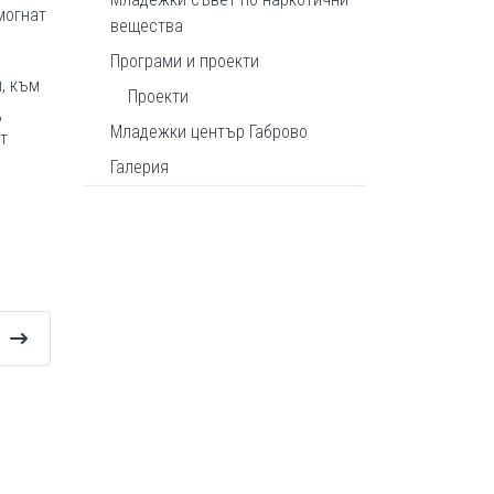
могнат
вещества
Програми и проекти
, към
Проекти
д
Младежки център Габрово
т
Галерия