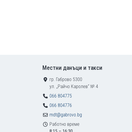
Местни данъци и такси
гр. Габрово 5300
ул. „Райчо Каролев“ № 4
066 804775
066 804776
mdt@gabrovo.bg
Работно време
8:15 – 16:30