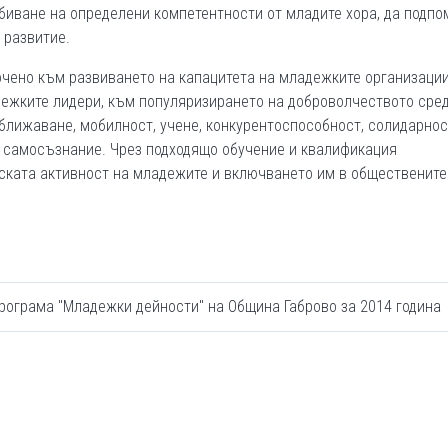
биване на определени компетентности от младите хора, да подпо
 развитие.
чено към развиването на капацитета на младежките организации
дежките лидери, към популяризирането на доброволчеството сре
ближаване, мобилност, учене, конкурентоспособност, солидарнос
 самосъзнание. Чрез подходящо обучение и квалификация
ката активност на младежите и включването им в обществените
рограма "Младежки дейности" на Община Габрово за 2014 година