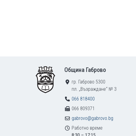
Footer
Община Габрово
гр. Габрово 5300
пл. „Възраждане“ № 3
066 818400
066 809371
gabrovo@gabrovo.bg
Работно време
8:30 – 17:15