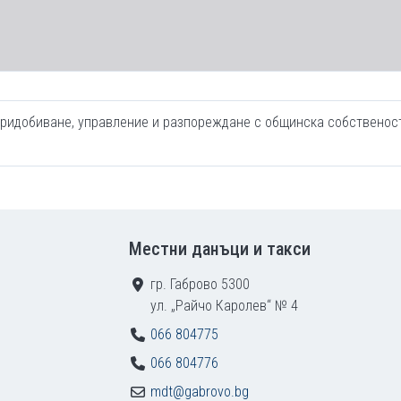
придобиване, управление и разпореждане с общинска собственос
Местни данъци и такси
гр. Габрово 5300
ул. „Райчо Каролев“ № 4
066 804775
066 804776
mdt@gabrovo.bg