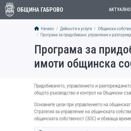
ОБЩИНА ГАБРОВО
АКТУАЛНО
Начало
Дейности и услуги
Общинска собстве
Програма за придобиване, управление и разпорежд
Програма за придо
имоти общинска соб
Придобиването, управлението и разпореждането
общото ръководство и контрол на Общински съв
Основните цели при управлението на общинската
Стратегия за управление на общинската собствен
общинската собственост (ЗОС) и обхваща време