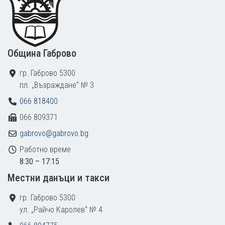
Община Габрово
гр. Габрово 5300
пл. „Възраждане“ № 3
066 818400
066 809371
gabrovo@gabrovo.bg
Работно време
8:30 – 17:15
Местни данъци и такси
гр. Габрово 5300
ул. „Райчо Каролев“ № 4