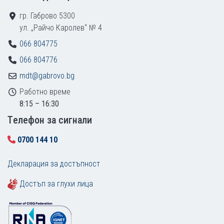
гр. Габрово 5300
ул. „Райчо Каролев“ № 4
066 804775
066 804776
mdt@gabrovo.bg
Работно време
8:15 – 16:30
Tелефон за сигнали
0700 144 10
Декларация за достъпност
Достъп за глухи лица