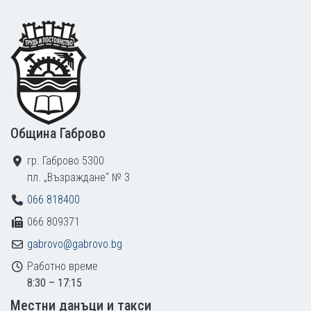
Footer
Община Габрово
гр. Габрово 5300
пл. „Възраждане“ № 3
066 818400
066 809371
gabrovo@gabrovo.bg
Работно време
8:30 – 17:15
Местни данъци и такси