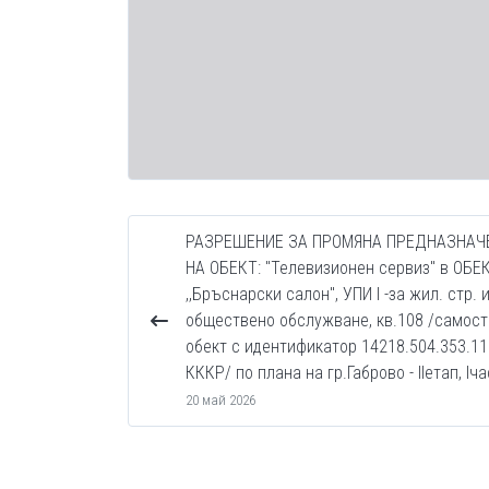
РАЗРЕШЕНИЕ ЗА ПРОМЯНА ПРЕДНАЗНАЧ
НА ОБЕКТ: "Телевизионен сервиз" в ОБЕК
,,Бръснарски салон'', УПИ I -за жил. стр. 
обществено обслужване, кв.108 /самос
обект с идентификатор 14218.504.353.11
КККР/ по плана на гр.Габрово - IIетап, Iча
20 май 2026