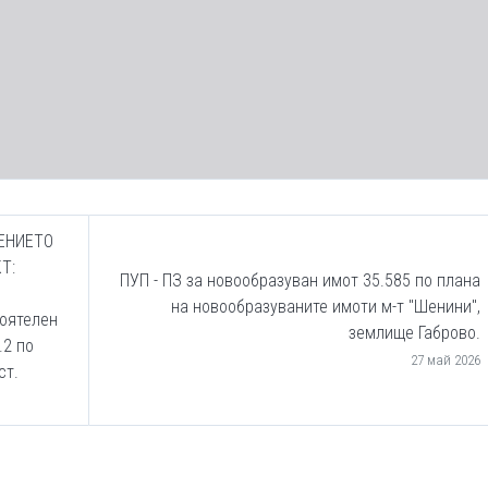
ЕНИЕТО
Т:
ПУП - ПЗ за новообразуван имот 35.585 по плана
и
на новообразуваните имоти м-т "Шенини",
тоятелен
землище Габрово.
.2 по
27 май 2026
ст.