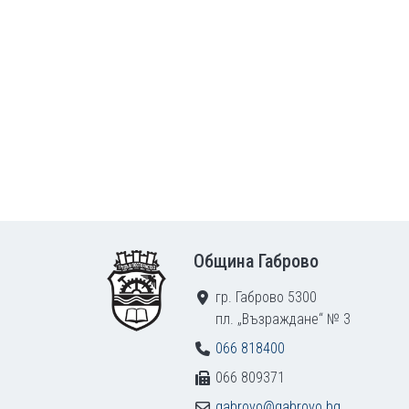
Footer
Община Габрово
гр. Габрово 5300
пл. „Възраждане“ № 3
066 818400
066 809371
gabrovo@gabrovo.bg