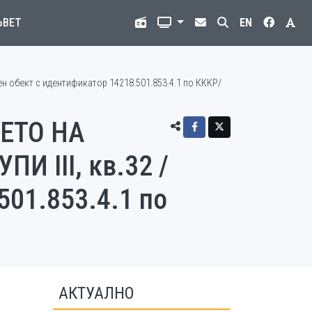
ЪВЕТ
EN
 обект с идентификатор 14218.501.853.4.1 по КККР/
ЕТО НА
ПИ III, кв.32 /
501.853.4.1 по
АКТУАЛНО