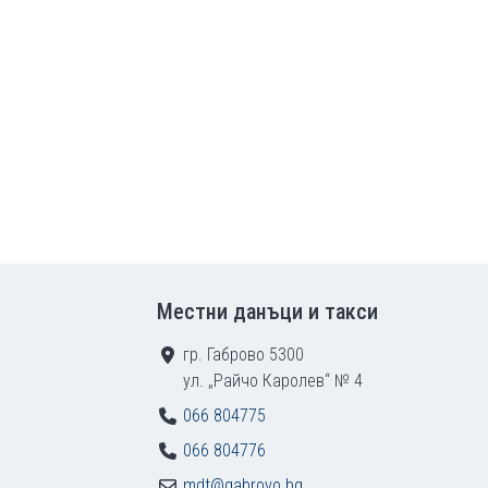
Местни данъци и такси
гр. Габрово 5300
ул. „Райчо Каролев“ № 4
066 804775
066 804776
mdt@gabrovo.bg