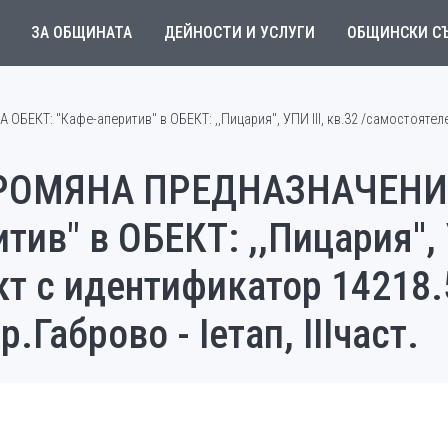
ЗА ОБЩИНАТА
ДЕЙНОСТИ И УСЛУГИ
ОБЩИНСКИ С
: "Кафе-аперитив" в ОБЕКТ: ,,Пицария'', УПИ III, кв.32 /самостоятелен
РОМЯНА ПРЕДНАЗНАЧЕНИ
ив" в ОБЕКТ: ,,Пицария'', У
т с идентификатор 14218.
.Габрово - Iетап, IIIчаст.