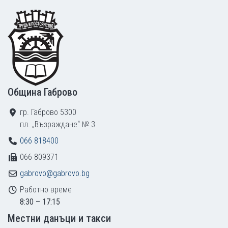
Footer
Община Габрово
гр. Габрово 5300
пл. „Възраждане“ № 3
066 818400
066 809371
gabrovo@gabrovo.bg
Работно време
8:30 – 17:15
Местни данъци и такси