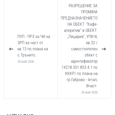
РАЗРЕШЕНИЕ ЗА
ПРОМЯНА
ПРЕДНАЗНАЧЕНИЕТО
НА ОБЕКТ: "Кафе-
аперитив" в ОБЕКТ:
ПУП - ПРЗ за ЧИ на
,,Пицария'', УПИ III,
ЗРП за част от
кв.32 /
кв.13 по плана на
самостоятелен
с.Трънито.
обект с
идентификатор
20 май 2026
14218.501.853.4.1 по
КККР/ по плана на
гр.Габрово - Iетап,
IIIчаст.
26 май 2026