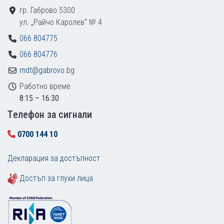
гр. Габрово 5300
ул. „Райчо Каролев“ № 4
066 804775
066 804776
mdt@gabrovo.bg
Работно време
8:15 – 16:30
Tелефон за сигнали
0700 144 10
Декларация за достъпност
Достъп за глухи лица