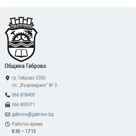
Footer
Община Габрово
гр. Габрово 5300
пл. „Възраждане“ № 3
066 818400
066 809371
gabrovo@gabrovo.bg
Работно време
8:30 – 17:15