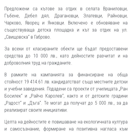
Предложени са кътове за отдих в селата Враниловци,
Гъбене, Дебел дял, Драгановци, Златевци, Райновци,
Чарково, Яворец и Янковци. Включено е обновяване на
съществуваща детска площадка и кът за отдих на ул.
„Свищовска“ в Габрово.
За всеки от класираните обекти ще бъдат предоставени
средства до 10 000 лв., като дейностите разчитат и на
доброволния труд на гражданите.
В рамките на кампанията за финансиране на обща
стойност 19 414.61 лв. кандидатстват също местните детски
и учебни заведения. Подадени са проекти от училищата „Ран
Босилек“ и „Райчо Каролев“, както и от детските градини
„Радост“ и „Дъга“. Те могат да получат до 5 000 лв., за да
реализират своите инициативи.
Целта на дейностите е повишаване на екологичната култура
и самосъзнание, формиране на позитивна нагласа към