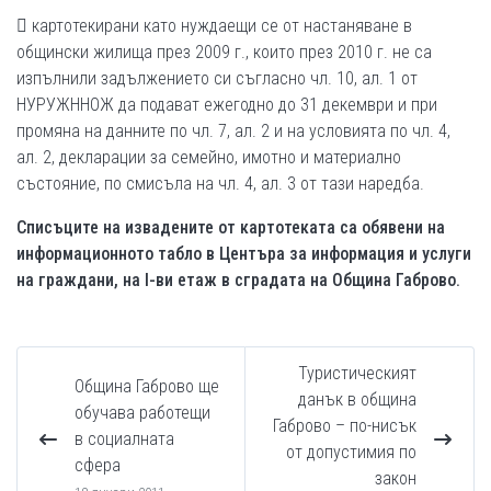
 картотекирани като нуждаещи се от настаняване в
общински жилища през 2009 г., които през 2010 г. не са
изпълнили задължението си съгласно чл. 10, ал. 1 от
НУРУЖННОЖ да подават ежегодно до 31 декември и при
промяна на данните по чл. 7, ал. 2 и на условията по чл. 4,
ал. 2, декларации за семейно, имотно и материално
състояние, по смисъла на чл. 4, ал. 3 от тази наредба.
Списъците на извадените от картотеката са обявени на
информационното табло в Центъра за информация и услуги
на граждани, на І-ви етаж в сградата на Община Габрово.
Туристическият
Община Габрово ще
данък в община
обучава работещи
Габрово – по-нисък
в социалната
от допустимия по
сфера
закон