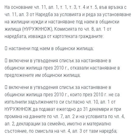
На основание чл. 11, ал. 1, т. 1, т. 3, т. 4 и т. 5, във връзка с
чл. 11, ал. 3 от Наредба за условията и реда за установяване
на жилищни нужди и настаняване под наем в общински
жилища (НУРУЖННОЖ), Комисията по чл. 8, ал. 1 от
наредбата, изважда от картотеката гражданите:
 настанени под наем в общински жилища;
 включени в утвърдения списък за настаняване в
общински жилища през 2010 г., отказали настаняване в
предложените им общински жилища;
 включени в утвърдения списък за настаняване в
общински жилища през 2010 г., които през 2010 г. не са
изпълнили задължението си съгласно чл. 10, ал. 1 от
НУРУЖННОЖ да подават ежегодно до 31 декември и при
промяна на данните по чл. 7, ал. 2 и на условията по чл. 4,
ал. 2, декларации за семейно, имотно и материално
състояние, по смисъла на чл. 4, ал. 3 от тази наредба;