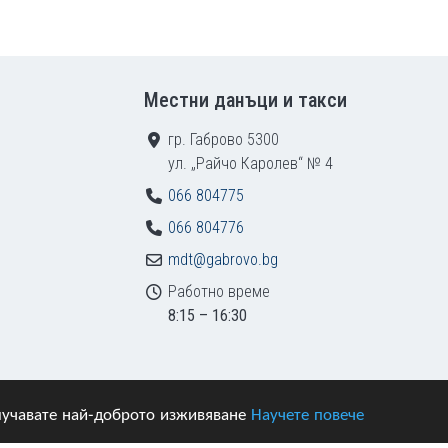
Местни данъци и такси
гр. Габрово 5300
ул. „Райчо Каролев“ № 4
066 804775
066 804776
mdt@gabrovo.bg
Работно време
8:15 – 16:30
получавате най-доброто изживяване
Научете повече
азени.