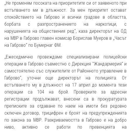
„Не променям посоката на приоритетите си от заявеното при
встъпването ми в длъжност. За мен приоритет остават
спокойствието на Габрово и всички градове в областта,
борбата с разпространението на наркотици, с
нарушенията на обществения ред“, каза директорът на ОД
на МВР в Габрово главен комисар Борислав Муеров в „Часът
на Габрово“ по Бумернаг ФМ.
„Ежеседмично провеждаме специализирани полицейски
операции в Габрово съвместно с Дирекция "Жандармерия" и
самостоятелно със служителите от Районното управление в
Габрово“, уточни още директорът на полицията. От
встъпването му в длъжност на 17 април до момента тези
операции са 104 на брой. Проверките за адресни
регистрации продължават, внесени са в прокуратурата
преписките за отдаване по наем на имоти без редовно
сключен договор, трицифрен е броят на предупрежденията
по закона за МВР. Разкриваемостта в Габрово е на добро
ниво, активно се работи по превенцията на