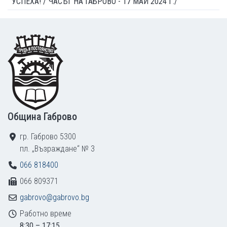
УСПЕХА! /"ЧАСЪТ НА ГАБРОВО - 17 МАЙ 2024 Г./
Footer
Община Габрово
гр. Габрово 5300
пл. „Възраждане“ № 3
066 818400
066 809371
gabrovo@gabrovo.bg
Работно време
8:30 – 17:15