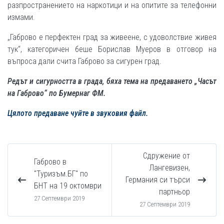
разпространението на наркотици и на опитите за телефонни
измами.
„Габрово е перфектен град за живеене, с удоволствие живея
тук“, категоричен беше Борислав Муеров в отговор на
въпроса дали счита Габрово за сигурен град.
Редът и сигурността в града, бяха тема на предаването „Часът
на Габрово“ по Бумернаг ФМ.
Цялото предаване чуйте в звуковия файл.
Сдружение от
Габрово в
Лангевизен,
"Туризъм.БГ" по
Германия си търси
БНТ на 19 октомври
партньор
27 Септември 2019
27 Септември 2019