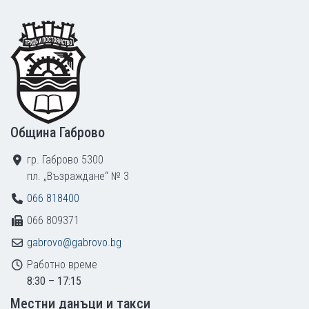
Footer
Община Габрово
гр. Габрово 5300
пл. „Възраждане“ № 3
066 818400
066 809371
gabrovo@gabrovo.bg
Работно време
8:30 – 17:15
Местни данъци и такси