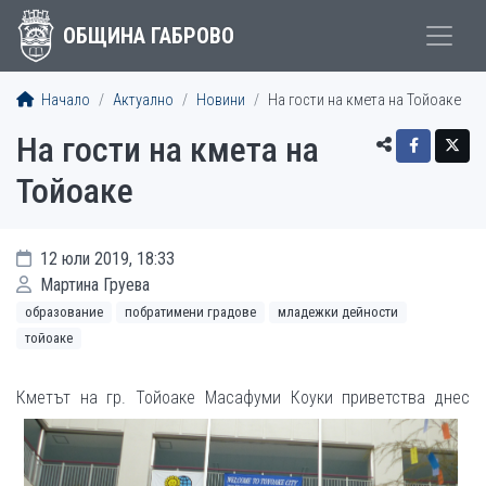
ОБЩИНА ГАБРОВО
Начало
Актуално
Новини
На гости на кмета на Тойоаке
На гости на кмета на
Тойоаке
12 юли 2019, 18:33
Мартина Груева
образование
побратимени градове
младежки дейности
тойоаке
К
метът на гр. Тойоаке Масафуми Коуки приветства днес