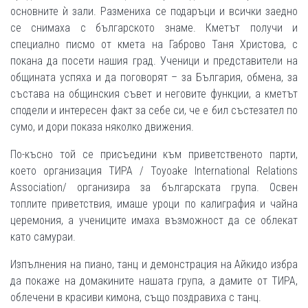
основните ѝ зали. Размениха се подаръци и всички заедно
се снимаха с българското знаме. Кметът получи и
специално писмо от кмета на Габрово Таня Христова, с
покана да посети нашия град. Ученици и представители на
общината успяха и да поговорят – за България, обмена, за
състава на общинския съвет и неговите функции, а кметът
сподели и интересен факт за себе си, че е бил състезател по
сумо, и дори показа няколко движения.
По-късно той се присъедини към приветственото парти,
което организация ТИРА / Toyoake International Relations
Association/ организира за българската група. Освен
топлите приветствия, имаше уроци по калиграфия и чайна
церемония, а учениците имаха възможност да се облекат
като самураи.
Изпълнения на пиано, танц и демонстрация на Айкидо избра
да покаже на домакините нашата група, а дамите от ТИРА,
облечени в красиви кимона, също поздравиха с танц.