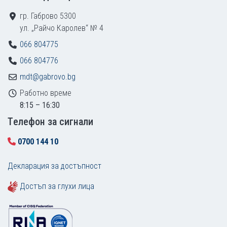
гр. Габрово 5300
ул. „Райчо Каролев“ № 4
066 804775
066 804776
mdt@gabrovo.bg
Работно време
8:15 – 16:30
Tелефон за сигнали
0700 144 10
Декларация за достъпност
Достъп за глухи лица