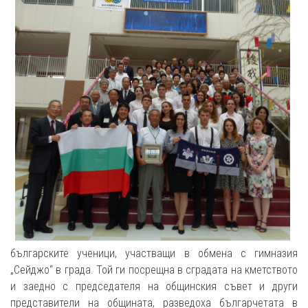
българските ученици, участващи в обмена с гимназия
„Сейджо“ в града. Той ги посрещна в сградата на кметството
и заедно с председателя на общинския съвет и други
представители на общината, разведоха българчетата в