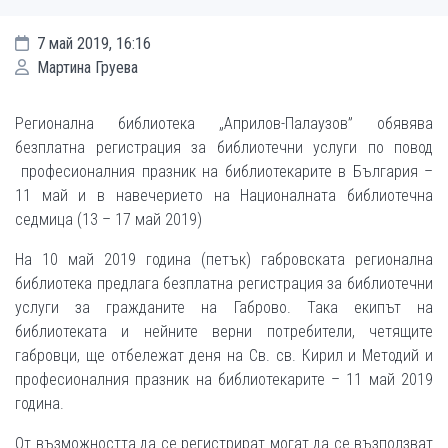
7 май 2019, 16:16
Мартина Груева
Регионална библиотека „Априлов-Палаузов” обявява
безплатна регистрация за библиотечни услуги по повод
професионалния празник на библиотекарите в България –
11 май и в навечерието на Националната библиотечна
седмица (13 – 17 май 2019)
На 10 май 2019 година (петък) габровската регионална
библиотека предлага безплатна регистрация за библиотечни
услуги за гражданите на Габрово. Така екипът на
библиотеката и нейните верни потребители, четящите
габровци, ще отбележат деня на Св. св. Кирил и Методий и
професионалния празник на библиотекарите – 11 май 2019
година.
От възможността да се регистрират могат да се възползват