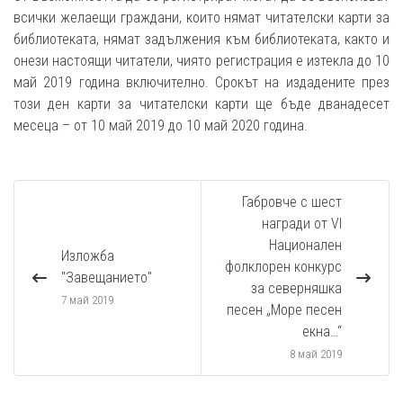
всички желаещи граждани, които нямат читателски карти за
библиотеката, нямат задължения към библиотеката, както и
онези настоящи читатели, чиято регистрация e изтекла до 10
май 2019 година включително. Срокът на издадените през
този ден карти за читателски карти ще бъде дванадесет
месеца – от 10 май 2019 до 10 май 2020 година.
Габровче с шест
награди от VI
Национален
Изложба
фолклорен конкурс
"Завещанието"
за северняшка
7 май 2019
песен „Море песен
екна…“
8 май 2019