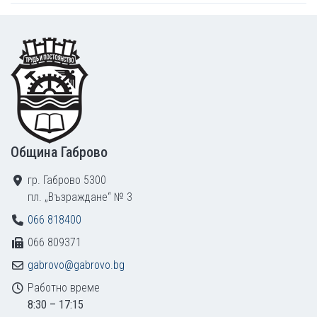
Footer
Община Габрово
гр. Габрово 5300
пл. „Възраждане“ № 3
066 818400
066 809371
gabrovo@gabrovo.bg
Работно време
8:30 – 17:15