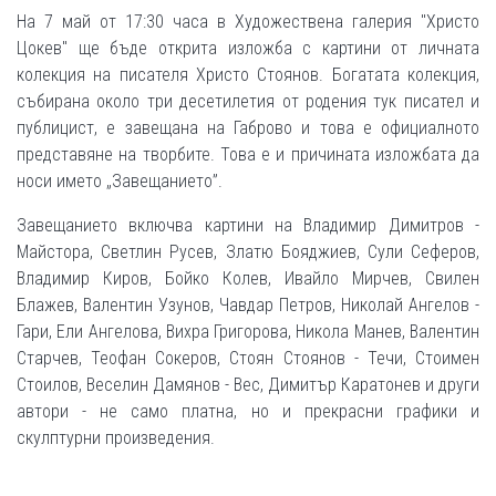
На 7 май от 17:30 часа в Художествена галерия "Христо
Цокев" ще бъде открита изложба с картини от личната
колекция на писателя Христо Стоянов. Богатата колекция,
събирана около три десетилетия от родения тук писател и
публицист, е завещана на Габрово и това е официалното
представяне на творбите. Това е и причината изложбата да
носи името „Завещанието”.
Завещанието включва картини на Владимир Димитров -
Майстора, Светлин Русев, Златю Бояджиев, Сули Сеферов,
Владимир Киров, Бойко Колев, Ивайло Мирчев, Свилен
Блажев, Валентин Узунов, Чавдар Петров, Николай Ангелов -
Гари, Ели Ангелова, Вихра Григорова, Никола Манев, Валентин
Старчев, Теофан Сокеров, Стоян Стоянов - Течи, Стоимен
Стоилов, Веселин Дамянов - Вес, Димитър Каратонев и други
автори - не само платна, но и прекрасни графики и
скулптурни произведения.