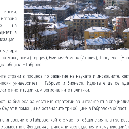
 Гърция,
България
ие на
ацитет в
лизация.
в четири
на Македония (Гърция), Емилия-Романя (Италия), Тронделаг (Нор
дна община – Габрово.
те страни в процеса по развитие на науката и иновациите, как
чески университет – Габрово и бизнеса. Идеята е да се ада
ките институции към регионалните политики.
ст на бизнеса за местните стратегии за интелигентна специали
 бъдат в помощ и на останалите три общини в Габровска област.
а иновациите в Габрово, който е част от общинския план за раз
и съвместно с Фондация „Приложни изследвания и комуникации“, 