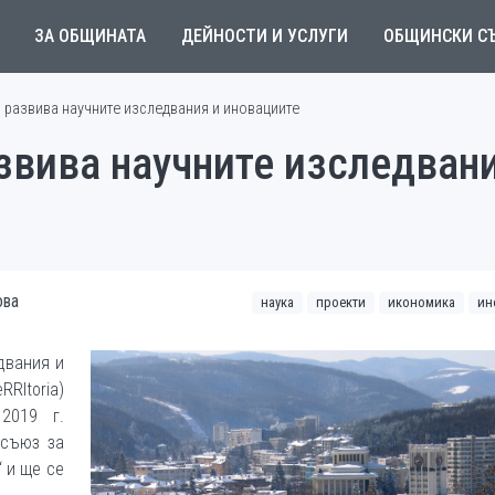
ЗА ОБЩИНАТА
ДЕЙНОСТИ И УСЛУГИ
ОБЩИНСКИ С
 развива научните изследвания и иновациите
звива научните изследвани
ова
наука
проекти
икономика
ин
двания и
RItoria)
2019 г.
 съюз за
 и ще се