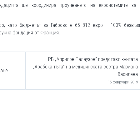
ндацията ще координира проучването на екосистемите за 
ро, като бюджетът за Габрово е 65 812 евро – 100% безвъз
аучна фондация от Франция.
РБ „Априлов-Палаузов” представя книгата
„Арабска тъга” на медицинската сестра Мариана
ране
Василева
15 февруари 2019