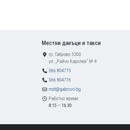
Местни данъци и такси
гр. Габрово 5300
ул. „Райчо Каролев“ № 4
066 804775
066 804776
mdt@gabrovo.bg
Работно време
8:15 – 16:30