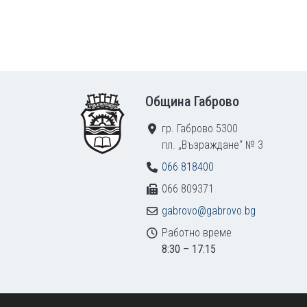
Footer
Община Габрово
гр. Габрово 5300
пл. „Възраждане“ № 3
066 818400
066 809371
gabrovo@gabrovo.bg
Работно време
8:30 – 17:15