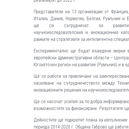
реализират до 2022 г.
Представители на 13 организации от Франция,
Италия, Дания, Норвегия, Белгия, Румъния и 
ще си сътрудничат за развит
научноизследователския и иновационния кап
рамките на стратегиите за интелигентна специа
Експериментално ще бъдат въведени мерки 
европейски административни области – Централ
Югоизточен регион на развитие (Румъния) и в е
Ще се работи за привличане на заинтересовани
засилване на сътрудничеството между Техни
иновационните решения на научноизследователс
Ще се насочат усилия за по-добра информирано
възможностите за финансиране. Резултатите ще
Дейностите ще подкрепят плана за изпълнение н
периода 2014-2020 г. Община Габрово ще работ