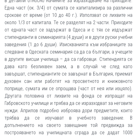
в детайли относно начините за изразходване на приходите.
Една част (ок. 3/4) от сумата се капитализира за различни
срокове от време (от 10 до 40 г.). Използват се лихвите на
около 1/3 от капитала. Те се разделят на 2 части. Приходите
от едната част се задържат в Одеса и с тях се издържат
стипендианти в семинарията (4 души) и в други руски учебни
заведения (1 до 6 души). Изискванията към избраниците за
следване в Одеската семинария са да са българи, а учещите
в другите висши училища – да са габровци. Стипендията се
дава като безлихвен заем, а в случай че след като
завършат, стипендиантите се завърнат в България, приемат
духовен сан или работят на просветното и книжовното
поприще, сумата им се опрощава (част от нея или изцяло).
Другата половина от лихвите на фонда се изпращат на
Габровското училище и трябва да се изразходват за неговите
нужди. Априлов подробно изброява дори предметите, които
трябва да се изучават в учебното заведение. В
допълнението на своето завещание той предвижда за
построяването на училищната сграда да се дадат 1000