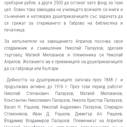
сребърни рубли, а други 2500 да останат като фонд за тази
цел. Освен това завещава на училището всичките си книги и
съчинения и натоварва душеприказчиците със задачата да
се грижат за откриването в Габрово на библиотека и
печатница.
За изпълнители на завещанието Априлов посочва своя
сподвижник и съмишленик Николай Палаузов, одеския
търговец Матвей Милованов и племенника си Николай
Априлов. Желанието му е приемниците на душеприказчиците
да са габровци или българи.
Дейността на душеприказчиците започва през 1848 г. и
продължава активно до 1916 г. През този период работят
Николай Степанович Палаузов, Матвей Милованов,
Константин Николаевич Палаузов, Никола Христов Палаузов,
Васил Н. Рашеев, Николай Андреевич Палаузов, Спиридон
Стомоняков, Иван Д. Рашеев, Димитър Ал. Рашеев,
Владимир Владимиров Палаузов. Племеникът на Априлов