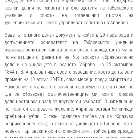
създаден въз основа на Априловия завет. Той съдържа
кратки данни за живота на благодетеля на Габровското
училище и списък на тогавашния състав на
душеприказчиците, които управляват капитала на Априлов.
Заветът е много ценен документ, в който в 29 параграфа и
допълнението основателят на Габровското училище
изразява волята си как да се използва наследството му за
по-нататъшното раз­витие на българското образователно
дело и на училището в родното Габрово. На 25 октомври
1844 г. В. Априлов пише своето завещание, което допълва и
променя на 10 април 1847 г., само месеци преди смъртта си.
Намерението му, както е записано в документа, е да помогне
„да се образоват съотечествениците ми, които толкова
далеч останаха назад от другите си събратя“. В изпълнение
на това си съкровено желание, Априлов оставя 60 хиляди
сребърни рубли. С тези средства трябва да се образува
неприкосновен фонд в полза на училището в Габрово. Като
човек с търговски нюх и стопански опит, той се разпорежда