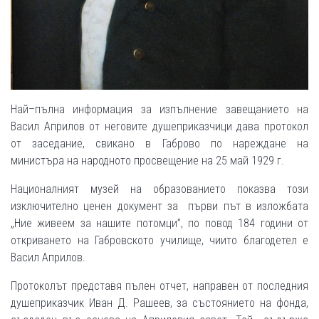
Най–пълна информация за изпълнение завещанието на
Васил Априлов от неговите душеприказчици дава протокол
от заседание, свикано в Габрово по нареждане на
министъра на народното просвещение на 25 май 1929 г.
Националният музей на образованието показва този
изключително ценен документ за първи път в изложбата
„Ние живеем за нашите потомци”, по повод 184 години от
откриването на Габровското училище, чиито благодетел е
Васил Априлов.
Протоколът представя пълен отчет, направен от последния
душеприказчик Иван Д. Рашеев, за състоянието на фонда,