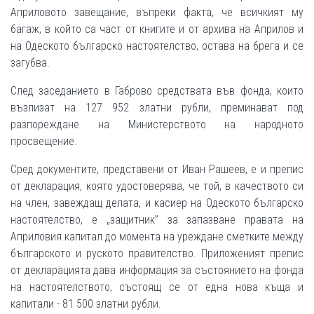
Априловото завещание, въпреки факта, че всичкият му
багаж, в който са част от книгите и от архива на Априлов и
на Одеското българско настоятелство, остава на брега и се
загубва.
След заседанието в Габрово средствата във фонда, които
възлизат на 127 952 златни рубли, преминават под
разпореждане на Министерството на народното
просвещение.
Сред документите, представени от Иван Рашеев, е и препис
от декларация, която удостоверява, че той, в качеството си
на член, завеждащ делата, и касиер на Одеското българско
настоятелство, е „защитник” за запазване правата на
Априловия капитал до момента на уреждане сметките между
българското и руското правителство. Приложеният препис
от декларацията дава информация за състоянието на фонда
на настоятелството, състоящ се от една нова къща и
капитали - 81 500 златни рубли.