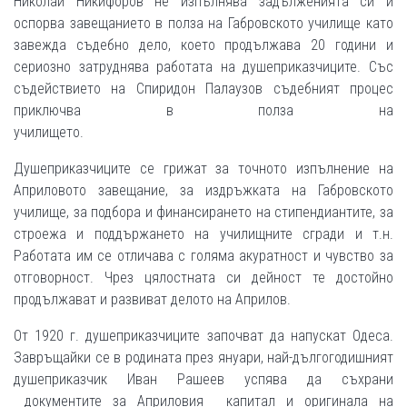
Николай Никифоров не изпълнява задълженията си и
оспорва завещанието в полза на Габровското училище като
завежда съдебно дело, което продължава 20 години и
сериозно затруднява работата на душеприказчиците. Със
съдействието на Спиридон Палаузов съдебният процес
приключва в полза на
училището.
Душеприказчиците се грижат за точното изпълнение на
Априловото завещание, за издръжката на Габровското
училище, за подбора и финансирането на стипендиантите, за
строежа и поддържането на училищните сгради и т.н.
Работата им се отличава с голяма акуратност и чувство за
отговорност. Чрез цялостната си дейност те достойно
продължават и развиват делото на Априлов.
От 1920 г. душеприказчиците започват да напускат Одеса.
Завръщайки се в родината през януари, най-дългогодишният
душеприказчик Иван Рашеев успява да съхрани
документите за Априловия капитал и оригинала на